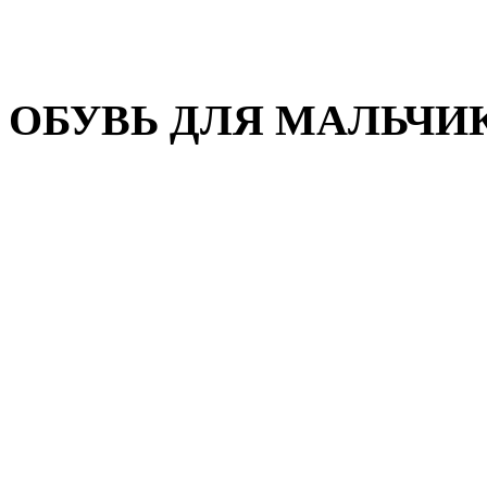
Домашняя обувь
Валенки
ОБУВЬ ДЛЯ МАЛЬЧИ
Пляжная обувь
Сандалии, открытые туфл
Кроссовки
Кеды и слипоны
Туфли и полуботинки
Демисезонная обувь
Резиновые сапоги
Зимняя обувь