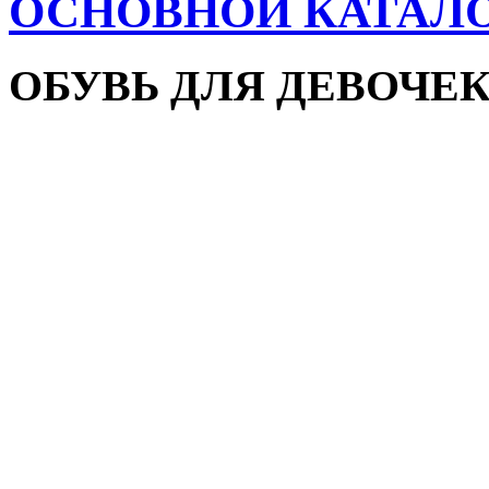
ОСНОВНОЙ КАТАЛ
ОБУВЬ ДЛЯ ДЕВОЧЕ
Пляжная обувь
Сандалии и босоножки
Кроссовки
Кеды и слипоны
Туфли и мокасины
Закрытые туфли
Демисезонная обувь
Резиновые сапоги
Зимняя обувь