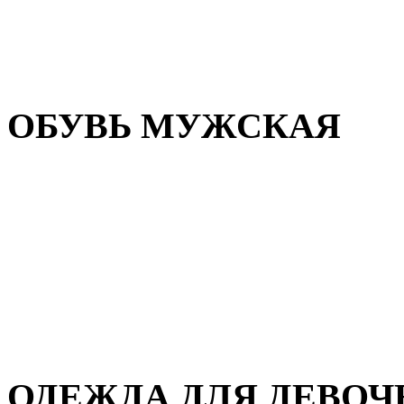
Резиновая обувь
Зимние сапоги и ботинки
Домашняя обувь
ОБУВЬ МУЖСКАЯ
Летняя обувь
Кеды и кроссовки
Полуботинки и мокасины
Демисезонная обувь
Зимняя обувь
Домашняя обувь
ОДЕЖДА ДЛЯ ДЕВОЧ