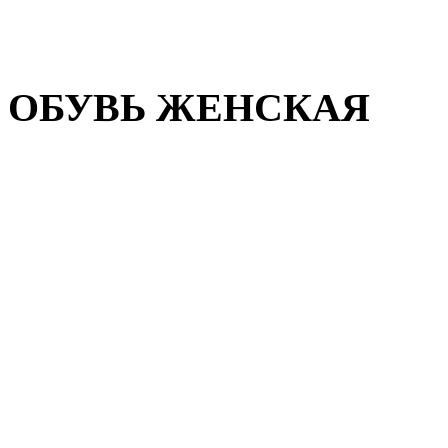
Домашняя обувь
Валенки
ОБУВЬ ЖЕНСКАЯ
Пляжная обувь
Летняя обувь
Кроссовки, кеды и слипон
Балетки и мокасины
Туфли на каблуке
Туфли на танкетке
Закрытые туфли
Демисезонная обувь