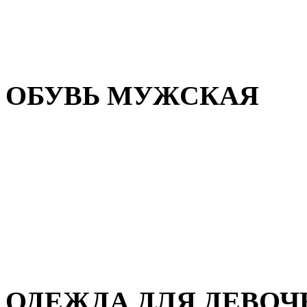
Резиновая обувь
Зимние сапоги и ботинки
Домашняя обувь
ОБУВЬ МУЖСКАЯ
Летняя обувь
Кеды и кроссовки
Полуботинки и мокасины
Демисезонная обувь
Зимняя обувь
Домашняя обувь
ОДЕЖДА ДЛЯ ДЕВОЧ