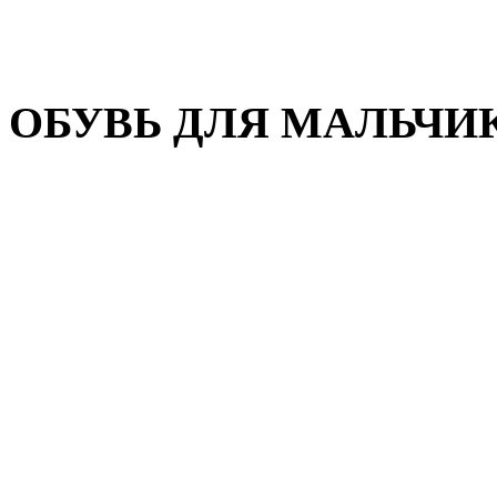
Домашняя обувь
Валенки
ОБУВЬ ДЛЯ МАЛЬЧИ
Пляжная обувь
Сандалии, открытые туфл
Кроссовки
Кеды и слипоны
Туфли и полуботинки
Демисезонная обувь
Резиновые сапоги
Зимняя обувь