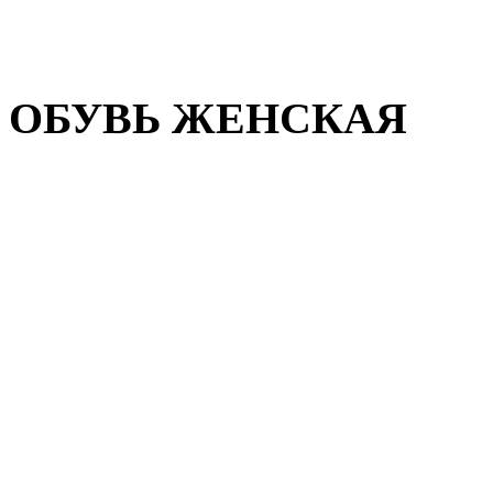
Домашняя обувь
Валенки
ОБУВЬ ЖЕНСКАЯ
Пляжная обувь
Летняя обувь
Кроссовки, кеды и слипон
Балетки и мокасины
Туфли на каблуке
Туфли на танкетке
Закрытые туфли
Демисезонная обувь