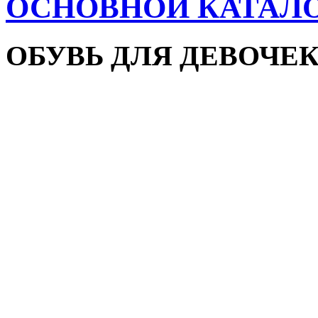
ОСНОВНОЙ КАТАЛ
ОБУВЬ ДЛЯ ДЕВОЧЕ
Пляжная обувь
Сандалии и босоножки
Кроссовки
Кеды и слипоны
Туфли и мокасины
Закрытые туфли
Демисезонная обувь
Резиновые сапоги
Зимняя обувь