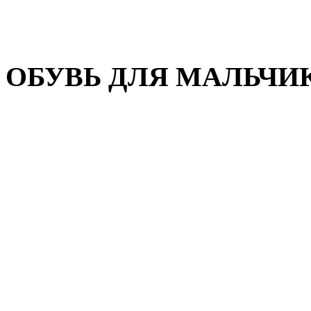
Домашняя обувь
Валенки
ОБУВЬ ДЛЯ МАЛЬЧИ
Пляжная обувь
Сандалии, открытые туфл
Кроссовки
Кеды и слипоны
Туфли и полуботинки
Демисезонная обувь
Резиновые сапоги
Зимняя обувь