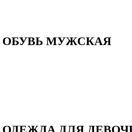
Резиновая обувь
Зимние сапоги и ботинки
Домашняя обувь
ОБУВЬ МУЖСКАЯ
Летняя обувь
Кеды и кроссовки
Полуботинки и мокасины
Демисезонная обувь
Зимняя обувь
Домашняя обувь
ОДЕЖДА ДЛЯ ДЕВОЧ