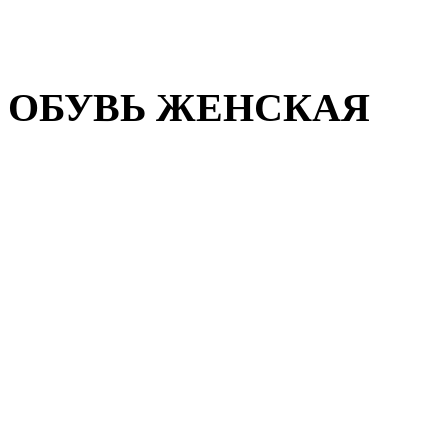
Домашняя обувь
Валенки
ОБУВЬ ЖЕНСКАЯ
Пляжная обувь
Летняя обувь
Кроссовки, кеды и слипон
Балетки и мокасины
Туфли на каблуке
Туфли на танкетке
Закрытые туфли
Демисезонная обувь