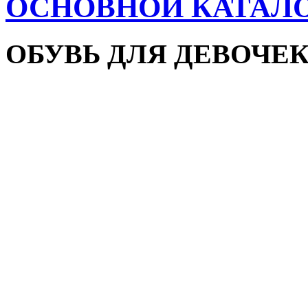
ОСНОВНОЙ КАТАЛ
ОБУВЬ ДЛЯ ДЕВОЧЕ
Пляжная обувь
Сандалии и босоножки
Кроссовки
Кеды и слипоны
Туфли и мокасины
Закрытые туфли
Демисезонная обувь
Резиновые сапоги
Зимняя обувь