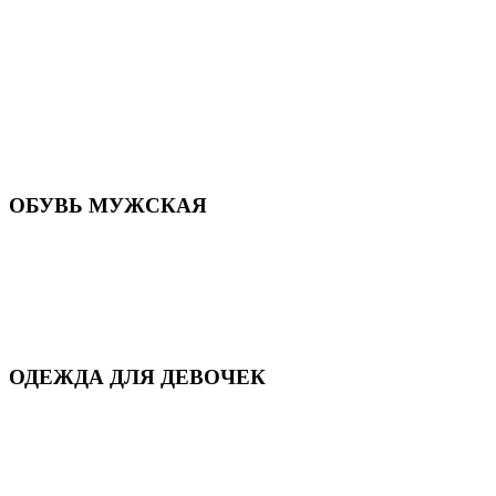
Летняя обувь
Кроссовки, кеды и слипоны
Балетки и мокасины
Туфли на каблуке
Туфли на танкетке
Закрытые туфли
Демисезонная обувь
Резиновая обувь
Зимние сапоги и ботинки
Домашняя обувь
ОБУВЬ МУЖСКАЯ
Летняя обувь
Кеды и кроссовки
Полуботинки и мокасины
Демисезонная обувь
Зимняя обувь
Домашняя обувь
ОДЕЖДА ДЛЯ ДЕВОЧЕК
Для дома и сна
Демисезонная
Повседневная
Зимняя