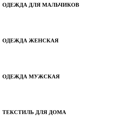
ОДЕЖДА ДЛЯ МАЛЬЧИКОВ
Для дома и сна
Демисезонная
Повседневная
Зимняя
ОДЕЖДА ЖЕНСКАЯ
Для дома и сна
Повседневная
Демисезонная
Зимняя
ОДЕЖДА МУЖСКАЯ
Демисезонная
Зимняя
Повседневная
Для дома и сна
ТЕКСТИЛЬ ДЛЯ ДОМА
Пледы и покрывала
Полотенца