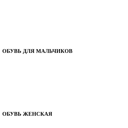
Кроссовки
Кеды и слипоны
Туфли и мокасины
Закрытые туфли
Демисезонная обувь
Резиновые сапоги
Зимняя обувь
Домашняя обувь
Валенки
ОБУВЬ ДЛЯ МАЛЬЧИКОВ
Пляжная обувь
Сандалии, открытые туфли
Кроссовки
Кеды и слипоны
Туфли и полуботинки
Демисезонная обувь
Резиновые сапоги
Зимняя обувь
Домашняя обувь
Валенки
ОБУВЬ ЖЕНСКАЯ
Пляжная обувь