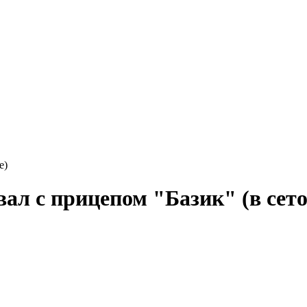
е)
ал с прицепом "Базик" (в сето