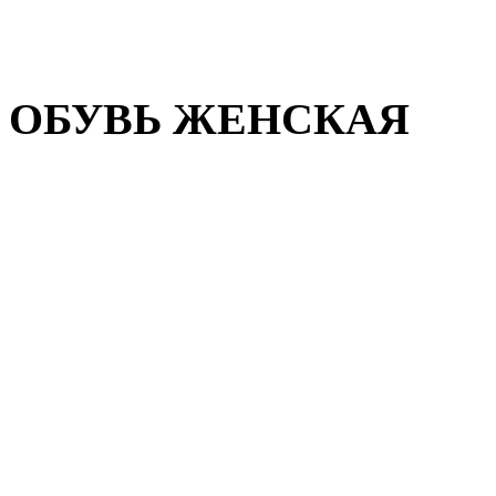
Домашняя обувь
Валенки
ОБУВЬ ЖЕНСКАЯ
Пляжная обувь
Летняя обувь
Кроссовки, кеды и слипон
Балетки и мокасины
Туфли на каблуке
Туфли на танкетке
Закрытые туфли
Демисезонная обувь