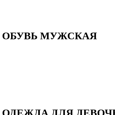
Резиновая обувь
Зимние сапоги и ботинки
Домашняя обувь
ОБУВЬ МУЖСКАЯ
Летняя обувь
Кеды и кроссовки
Полуботинки и мокасины
Демисезонная обувь
Зимняя обувь
Домашняя обувь
ОДЕЖДА ДЛЯ ДЕВОЧ