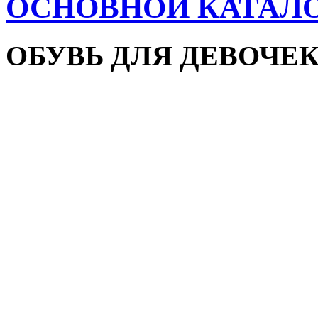
ОСНОВНОЙ КАТАЛ
ОБУВЬ ДЛЯ ДЕВОЧЕ
Пляжная обувь
Сандалии и босоножки
Кроссовки
Кеды и слипоны
Туфли и мокасины
Закрытые туфли
Демисезонная обувь
Резиновые сапоги
Зимняя обувь