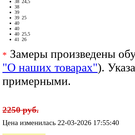
38
24,5
38
39
39
25
40
40
40
25,5
41
26
Замеры произведены обу
*
"О наших товарах"
). Ука
примерными.
2250 руб.
Цена изменилась 22-03-2026 17:55:40