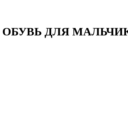
Домашняя обувь
Валенки
ОБУВЬ ДЛЯ МАЛЬЧИ
Пляжная обувь
Сандалии, открытые туфл
Кроссовки
Кеды и слипоны
Туфли и полуботинки
Демисезонная обувь
Резиновые сапоги
Зимняя обувь