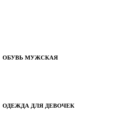
Летняя обувь
Кроссовки, кеды и слипоны
Балетки и мокасины
Туфли на каблуке
Туфли на танкетке
Закрытые туфли
Демисезонная обувь
Резиновая обувь
Зимние сапоги и ботинки
Домашняя обувь
ОБУВЬ МУЖСКАЯ
Летняя обувь
Кеды и кроссовки
Полуботинки и мокасины
Демисезонная обувь
Зимняя обувь
Домашняя обувь
ОДЕЖДА ДЛЯ ДЕВОЧЕК
Для дома и сна
Демисезонная
Повседневная
Зимняя