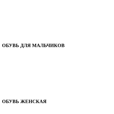
Кроссовки
Кеды и слипоны
Туфли и мокасины
Закрытые туфли
Демисезонная обувь
Резиновые сапоги
Зимняя обувь
Домашняя обувь
Валенки
ОБУВЬ ДЛЯ МАЛЬЧИКОВ
Пляжная обувь
Сандалии, открытые туфли
Кроссовки
Кеды и слипоны
Туфли и полуботинки
Демисезонная обувь
Резиновые сапоги
Зимняя обувь
Домашняя обувь
Валенки
ОБУВЬ ЖЕНСКАЯ
Пляжная обувь