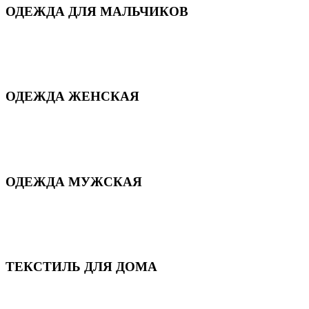
ОДЕЖДА ДЛЯ МАЛЬЧИКОВ
Для дома и сна
Демисезонная
Повседневная
Зимняя
ОДЕЖДА ЖЕНСКАЯ
Для дома и сна
Повседневная
Демисезонная
Зимняя
ОДЕЖДА МУЖСКАЯ
Демисезонная
Зимняя
Повседневная
Для дома и сна
ТЕКСТИЛЬ ДЛЯ ДОМА
Пледы и покрывала
Полотенца