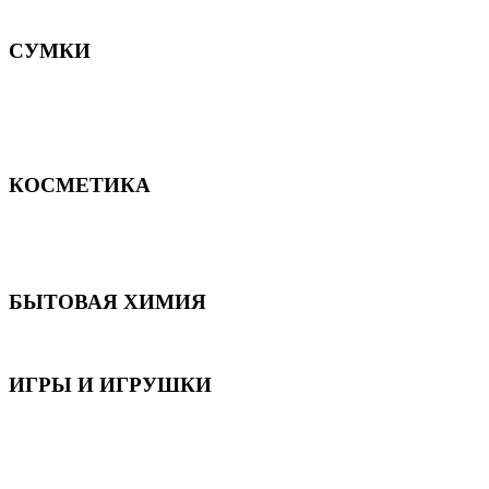
Постельное белье
СУМКИ
Сумки для девочек
Сумки для мальчиков
Сумки женские
Сумки мужские
КОСМЕТИКА
Для волос
Для лица
Для тела, рук и ног
БЫТОВАЯ ХИМИЯ
Бытовая химия
ИГРЫ И ИГРУШКИ
Игрушки для девочек
Игрушки для мальчиков
Игрушки универсальные