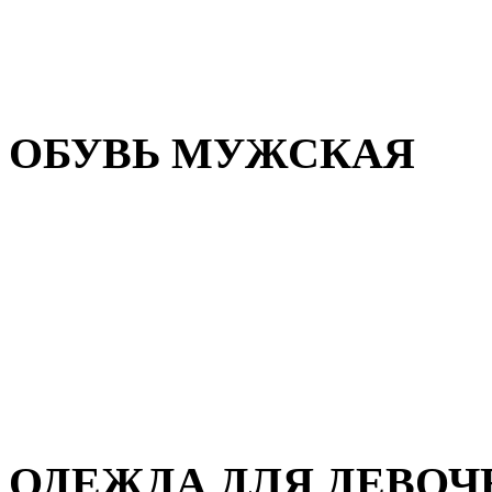
Резиновая обувь
Зимние сапоги и ботинки
Домашняя обувь
ОБУВЬ МУЖСКАЯ
Летняя обувь
Кеды и кроссовки
Полуботинки и мокасины
Демисезонная обувь
Зимняя обувь
Домашняя обувь
ОДЕЖДА ДЛЯ ДЕВОЧ