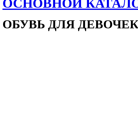
ОСНОВНОЙ КАТАЛ
ОБУВЬ ДЛЯ ДЕВОЧЕ
Пляжная обувь
Сандалии и босоножки
Кроссовки
Кеды и слипоны
Туфли и мокасины
Закрытые туфли
Демисезонная обувь
Резиновые сапоги
Зимняя обувь