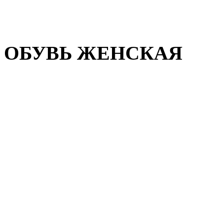
Домашняя обувь
Валенки
ОБУВЬ ЖЕНСКАЯ
Пляжная обувь
Летняя обувь
Кроссовки, кеды и слипон
Балетки и мокасины
Туфли на каблуке
Туфли на танкетке
Закрытые туфли
Демисезонная обувь