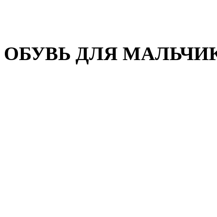
Домашняя обувь
Валенки
ОБУВЬ ДЛЯ МАЛЬЧИ
Пляжная обувь
Сандалии, открытые туфл
Кроссовки
Кеды и слипоны
Туфли и полуботинки
Демисезонная обувь
Резиновые сапоги
Зимняя обувь