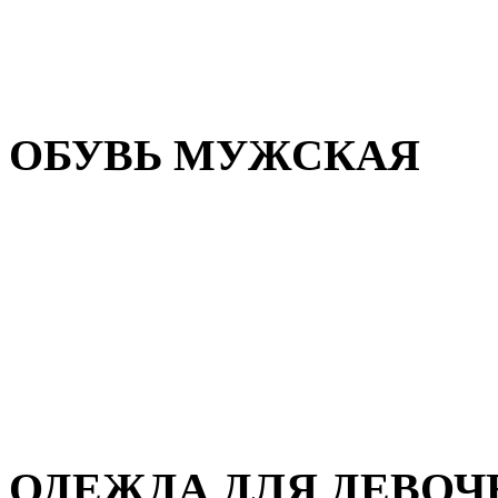
Резиновая обувь
Зимние сапоги и ботинки
Домашняя обувь
ОБУВЬ МУЖСКАЯ
Летняя обувь
Кеды и кроссовки
Полуботинки и мокасины
Демисезонная обувь
Зимняя обувь
Домашняя обувь
ОДЕЖДА ДЛЯ ДЕВОЧ