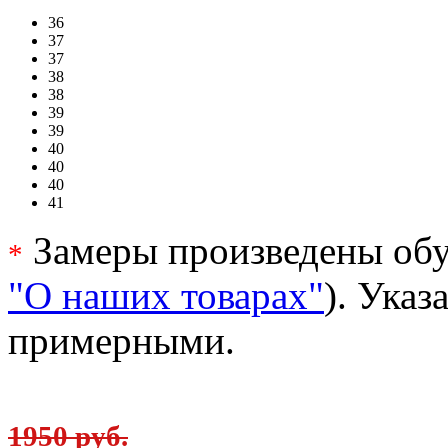
36
37
37
38
38
39
39
40
40
40
41
Замеры произведены обу
*
"О наших товарах"
). Ука
примерными.
1950 руб.