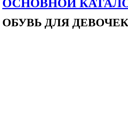
ОСНОВНОЙ КАТАЛ
ОБУВЬ ДЛЯ ДЕВОЧЕ
Пляжная обувь
Сандалии и босоножки
Кроссовки
Кеды и слипоны
Туфли и мокасины
Закрытые туфли
Демисезонная обувь
Резиновые сапоги
Зимняя обувь