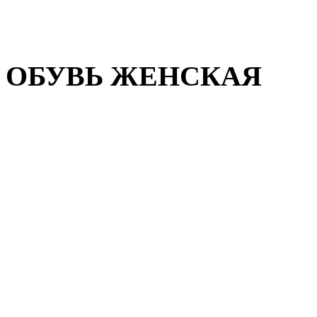
Домашняя обувь
Валенки
ОБУВЬ ЖЕНСКАЯ
Пляжная обувь
Летняя обувь
Кроссовки, кеды и слипон
Балетки и мокасины
Туфли на каблуке
Туфли на танкетке
Закрытые туфли
Демисезонная обувь