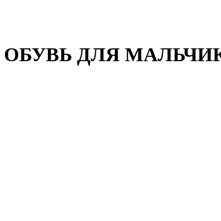
Домашняя обувь
Валенки
ОБУВЬ ДЛЯ МАЛЬЧИ
Пляжная обувь
Сандалии, открытые туфл
Кроссовки
Кеды и слипоны
Туфли и полуботинки
Демисезонная обувь
Резиновые сапоги
Зимняя обувь