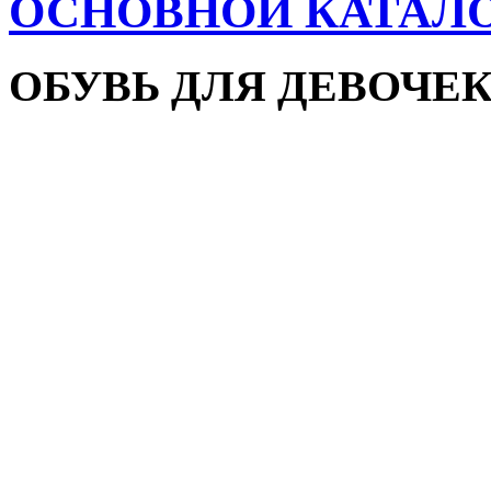
ОСНОВНОЙ КАТАЛ
ОБУВЬ ДЛЯ ДЕВОЧЕ
Пляжная обувь
Сандалии и босоножки
Кроссовки
Кеды и слипоны
Туфли и мокасины
Закрытые туфли
Демисезонная обувь
Резиновые сапоги
Зимняя обувь