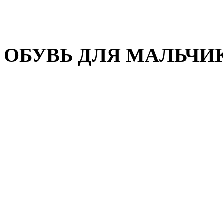
Домашняя обувь
Валенки
ОБУВЬ ДЛЯ МАЛЬЧИ
Пляжная обувь
Сандалии, открытые туфл
Кроссовки
Кеды и слипоны
Туфли и полуботинки
Демисезонная обувь
Резиновые сапоги
Зимняя обувь