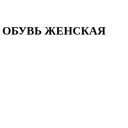
Домашняя обувь
Валенки
ОБУВЬ ЖЕНСКАЯ
Пляжная обувь
Летняя обувь
Кроссовки, кеды и слипон
Балетки и мокасины
Туфли на каблуке
Туфли на танкетке
Закрытые туфли
Демисезонная обувь