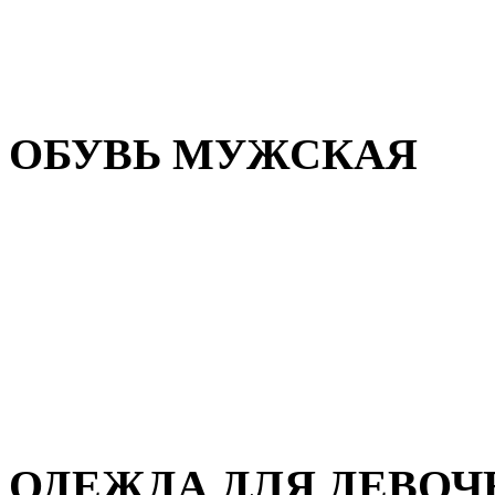
Резиновая обувь
Зимние сапоги и ботинки
Домашняя обувь
ОБУВЬ МУЖСКАЯ
Летняя обувь
Кеды и кроссовки
Полуботинки и мокасины
Демисезонная обувь
Зимняя обувь
Домашняя обувь
ОДЕЖДА ДЛЯ ДЕВОЧ