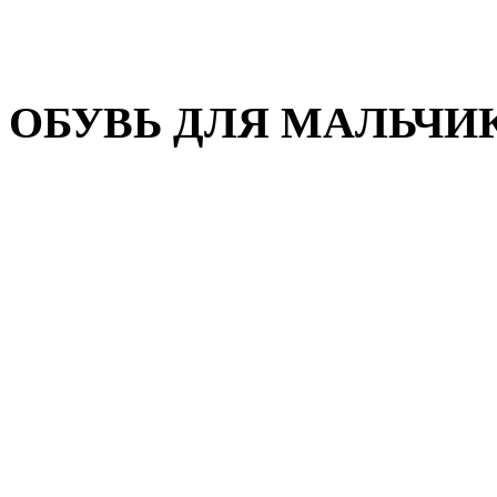
Домашняя обувь
Валенки
ОБУВЬ ДЛЯ МАЛЬЧИ
Пляжная обувь
Сандалии, открытые туфл
Кроссовки
Кеды и слипоны
Туфли и полуботинки
Демисезонная обувь
Резиновые сапоги
Зимняя обувь