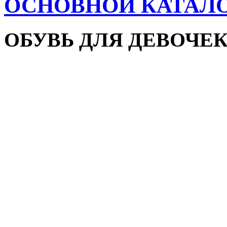
ОСНОВНОЙ КАТАЛ
ОБУВЬ ДЛЯ ДЕВОЧЕ
Пляжная обувь
Сандалии и босоножки
Кроссовки
Кеды и слипоны
Туфли и мокасины
Закрытые туфли
Демисезонная обувь
Резиновые сапоги
Зимняя обувь