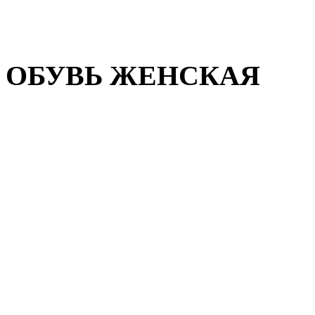
Домашняя обувь
Валенки
ОБУВЬ ЖЕНСКАЯ
Пляжная обувь
Летняя обувь
Кроссовки, кеды и слипон
Балетки и мокасины
Туфли на каблуке
Туфли на танкетке
Закрытые туфли
Демисезонная обувь