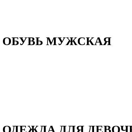
Резиновая обувь
Зимние сапоги и ботинки
Домашняя обувь
ОБУВЬ МУЖСКАЯ
Летняя обувь
Кеды и кроссовки
Полуботинки и мокасины
Демисезонная обувь
Зимняя обувь
Домашняя обувь
ОДЕЖДА ДЛЯ ДЕВОЧ