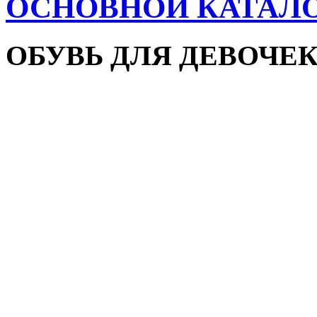
ОСНОВНОЙ КАТАЛ
ОБУВЬ ДЛЯ ДЕВОЧЕ
Пляжная обувь
Сандалии и босоножки
Кроссовки
Кеды и слипоны
Туфли и мокасины
Закрытые туфли
Демисезонная обувь
Резиновые сапоги
Зимняя обувь