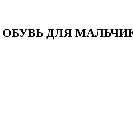
Домашняя обувь
Валенки
ОБУВЬ ДЛЯ МАЛЬЧИ
Пляжная обувь
Сандалии, открытые туфл
Кроссовки
Кеды и слипоны
Туфли и полуботинки
Демисезонная обувь
Резиновые сапоги
Зимняя обувь