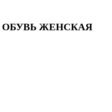
Домашняя обувь
Валенки
ОБУВЬ ЖЕНСКАЯ
Пляжная обувь
Летняя обувь
Кроссовки, кеды и слипон
Балетки и мокасины
Туфли на каблуке
Туфли на танкетке
Закрытые туфли
Демисезонная обувь