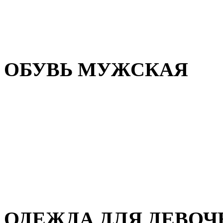
Резиновая обувь
Зимние сапоги и ботинки
Домашняя обувь
ОБУВЬ МУЖСКАЯ
Летняя обувь
Кеды и кроссовки
Полуботинки и мокасины
Демисезонная обувь
Зимняя обувь
Домашняя обувь
ОДЕЖДА ДЛЯ ДЕВОЧ