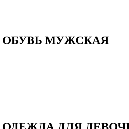
Резиновая обувь
Зимние сапоги и ботинки
Домашняя обувь
ОБУВЬ МУЖСКАЯ
Летняя обувь
Кеды и кроссовки
Полуботинки и мокасины
Демисезонная обувь
Зимняя обувь
Домашняя обувь
ОДЕЖДА ДЛЯ ДЕВОЧ