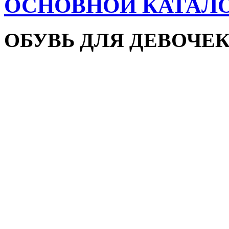
ОСНОВНОЙ КАТАЛ
ОБУВЬ ДЛЯ ДЕВОЧЕ
Пляжная обувь
Сандалии и босоножки
Кроссовки
Кеды и слипоны
Туфли и мокасины
Закрытые туфли
Демисезонная обувь
Резиновые сапоги
Зимняя обувь