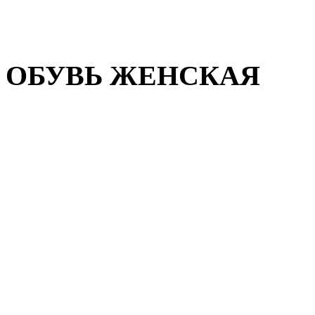
Домашняя обувь
Валенки
ОБУВЬ ЖЕНСКАЯ
Пляжная обувь
Летняя обувь
Кроссовки, кеды и слипон
Балетки и мокасины
Туфли на каблуке
Туфли на танкетке
Закрытые туфли
Демисезонная обувь