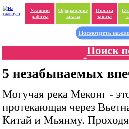
Условия
Оформление
Оплата
От
работы
заказа
заказа
з
Посмотреть важно
Поиск п
5 незабываемых впе
Могучая река Меконг - эт
протекающая через Вьетна
Китай и Мьянму. Проходя