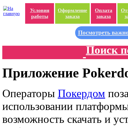
Условия
Оформление
Оплата
От
работы
заказа
заказа
з
Посмотреть важно
Поиск п
Приложение Poker
Операторы
Покердом
поза
использовании платформ
возможность скачать и ус