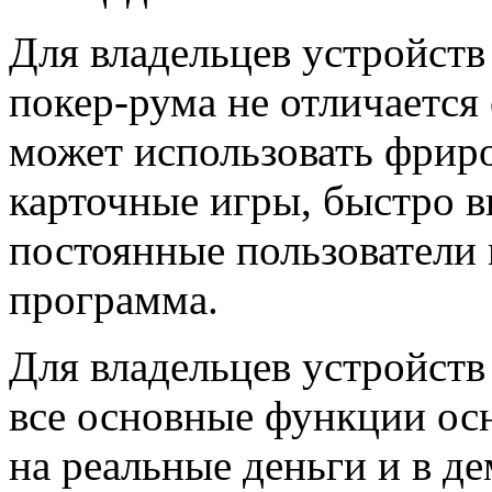
Для владельцев устройств
покер-рума не отличается 
может использовать фриро
карточные игры, быстро 
постоянные пользователи 
программа.
Для владельцев устройст
все основные функции ос
на реальные деньги и в де