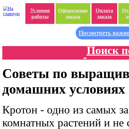
Условия
Оформление
Оплата
От
работы
заказа
заказа
з
Посмотреть важно
Поиск п
Советы по выращив
домашних условиях
Кротон - одно из самых з
комнатных растений и не