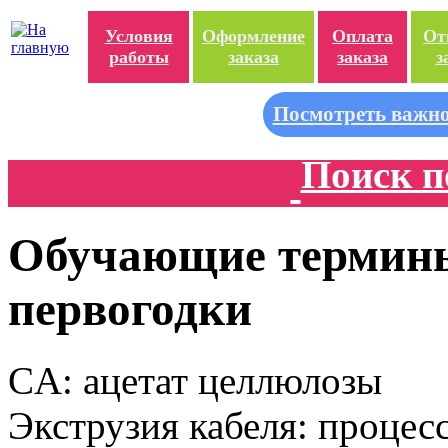
Условия
Оформление
Оплата
От
работы
заказа
заказа
з
Посмотреть важно
Поиск п
Обучающие термины
первогодки
CA: ацетат целлюлозы
Экструзия кабеля: процесс