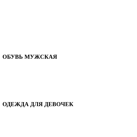
Летняя обувь
Кроссовки, кеды и слипоны
Балетки и мокасины
Туфли на каблуке
Туфли на танкетке
Закрытые туфли
Демисезонная обувь
Резиновая обувь
Зимние сапоги и ботинки
Домашняя обувь
ОБУВЬ МУЖСКАЯ
Летняя обувь
Кеды и кроссовки
Полуботинки и мокасины
Демисезонная обувь
Зимняя обувь
Домашняя обувь
ОДЕЖДА ДЛЯ ДЕВОЧЕК
Для дома и сна
Демисезонная
Повседневная
Зимняя