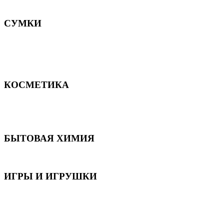
Постельное белье
СУМКИ
Сумки для девочек
Сумки для мальчиков
Сумки женские
Сумки мужские
КОСМЕТИКА
Для волос
Для лица
Для тела, рук и ног
БЫТОВАЯ ХИМИЯ
Бытовая химия
ИГРЫ И ИГРУШКИ
Игрушки для девочек
Игрушки для мальчиков
Игрушки универсальные