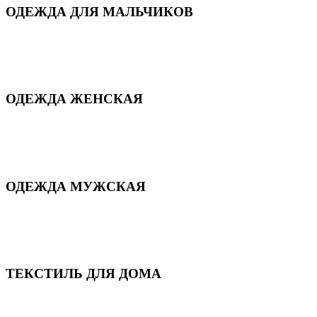
ОДЕЖДА ДЛЯ МАЛЬЧИКОВ
Для дома и сна
Демисезонная
Повседневная
Зимняя
ОДЕЖДА ЖЕНСКАЯ
Для дома и сна
Повседневная
Демисезонная
Зимняя
ОДЕЖДА МУЖСКАЯ
Демисезонная
Зимняя
Повседневная
Для дома и сна
ТЕКСТИЛЬ ДЛЯ ДОМА
Пледы и покрывала
Полотенца