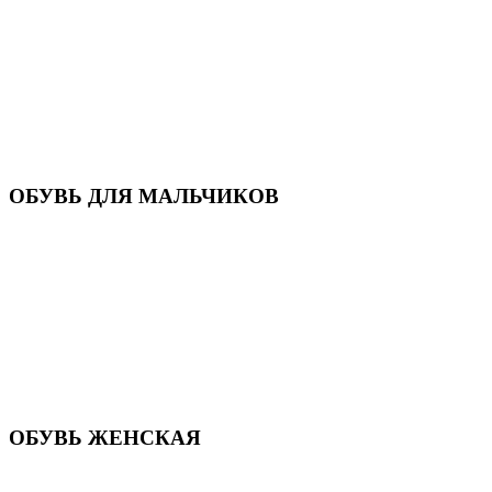
Кроссовки
Кеды и слипоны
Туфли и мокасины
Закрытые туфли
Демисезонная обувь
Резиновые сапоги
Зимняя обувь
Домашняя обувь
Валенки
ОБУВЬ ДЛЯ МАЛЬЧИКОВ
Пляжная обувь
Сандалии, открытые туфли
Кроссовки
Кеды и слипоны
Туфли и полуботинки
Демисезонная обувь
Резиновые сапоги
Зимняя обувь
Домашняя обувь
Валенки
ОБУВЬ ЖЕНСКАЯ
Пляжная обувь