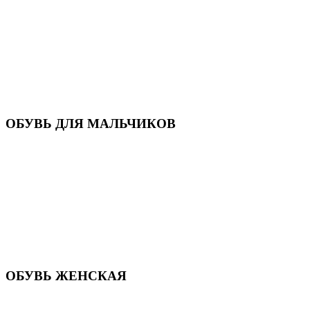
Кроссовки
Кеды и слипоны
Туфли и мокасины
Закрытые туфли
Демисезонная обувь
Резиновые сапоги
Зимняя обувь
Домашняя обувь
Валенки
ОБУВЬ ДЛЯ МАЛЬЧИКОВ
Пляжная обувь
Сандалии, открытые туфли
Кроссовки
Кеды и слипоны
Туфли и полуботинки
Демисезонная обувь
Резиновые сапоги
Зимняя обувь
Домашняя обувь
Валенки
ОБУВЬ ЖЕНСКАЯ
Пляжная обувь