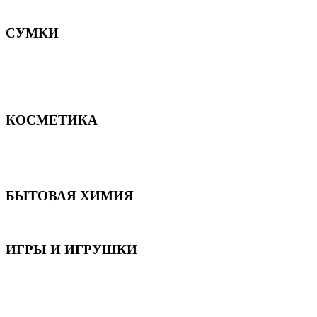
Постельное белье
СУМКИ
Сумки для девочек
Сумки для мальчиков
Сумки женские
Сумки мужские
КОСМЕТИКА
Для волос
Для лица
Для тела, рук и ног
БЫТОВАЯ ХИМИЯ
Бытовая химия
ИГРЫ И ИГРУШКИ
Игрушки для девочек
Игрушки для мальчиков
Игрушки универсальные