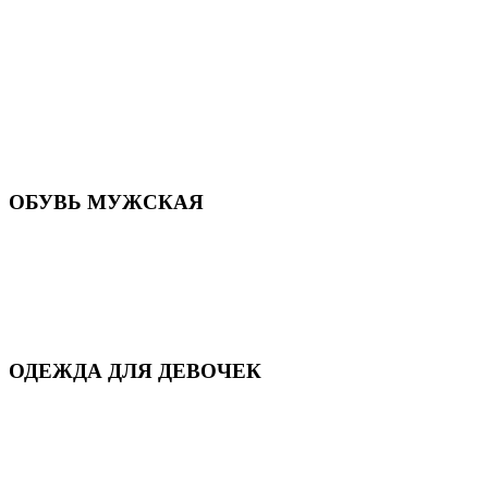
Летняя обувь
Кроссовки, кеды и слипоны
Балетки и мокасины
Туфли на каблуке
Туфли на танкетке
Закрытые туфли
Демисезонная обувь
Резиновая обувь
Зимние сапоги и ботинки
Домашняя обувь
ОБУВЬ МУЖСКАЯ
Летняя обувь
Кеды и кроссовки
Полуботинки и мокасины
Демисезонная обувь
Зимняя обувь
Домашняя обувь
ОДЕЖДА ДЛЯ ДЕВОЧЕК
Для дома и сна
Демисезонная
Повседневная
Зимняя