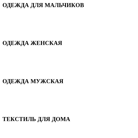
ОДЕЖДА ДЛЯ МАЛЬЧИКОВ
Для дома и сна
Демисезонная
Повседневная
Зимняя
ОДЕЖДА ЖЕНСКАЯ
Для дома и сна
Повседневная
Демисезонная
Зимняя
ОДЕЖДА МУЖСКАЯ
Демисезонная
Зимняя
Повседневная
Для дома и сна
ТЕКСТИЛЬ ДЛЯ ДОМА
Пледы и покрывала
Полотенца