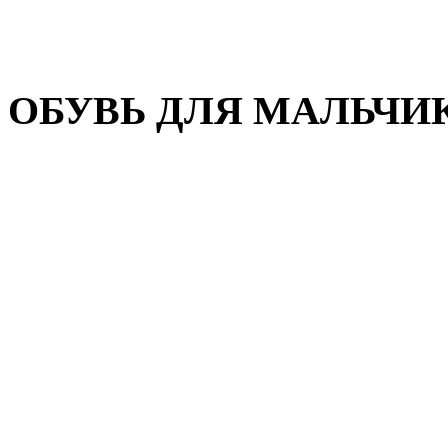
Домашняя обувь
Валенки
ОБУВЬ ДЛЯ МАЛЬЧИ
Пляжная обувь
Сандалии, открытые туфл
Кроссовки
Кеды и слипоны
Туфли и полуботинки
Демисезонная обувь
Резиновые сапоги
Зимняя обувь