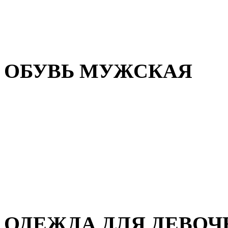
Резиновая обувь
Зимние сапоги и ботинки
Домашняя обувь
ОБУВЬ МУЖСКАЯ
Летняя обувь
Кеды и кроссовки
Полуботинки и мокасины
Демисезонная обувь
Зимняя обувь
Домашняя обувь
ОДЕЖДА ДЛЯ ДЕВОЧ