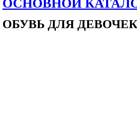
ОСНОВНОЙ КАТАЛ
ОБУВЬ ДЛЯ ДЕВОЧЕ
Пляжная обувь
Сандалии и босоножки
Кроссовки
Кеды и слипоны
Туфли и мокасины
Закрытые туфли
Демисезонная обувь
Резиновые сапоги
Зимняя обувь