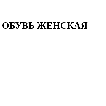
Домашняя обувь
Валенки
ОБУВЬ ЖЕНСКАЯ
Пляжная обувь
Летняя обувь
Кроссовки, кеды и слипон
Балетки и мокасины
Туфли на каблуке
Туфли на танкетке
Закрытые туфли
Демисезонная обувь