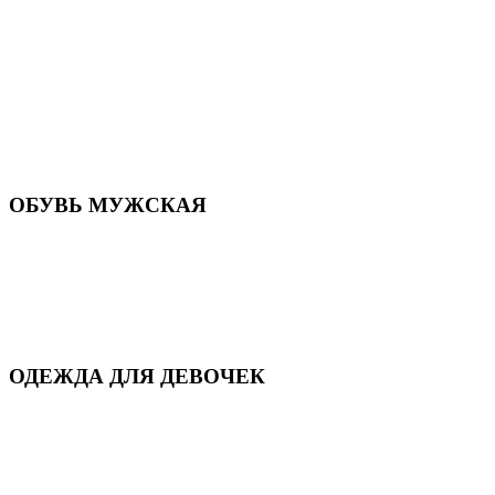
Летняя обувь
Кроссовки, кеды и слипоны
Балетки и мокасины
Туфли на каблуке
Туфли на танкетке
Закрытые туфли
Демисезонная обувь
Резиновая обувь
Зимние сапоги и ботинки
Домашняя обувь
ОБУВЬ МУЖСКАЯ
Летняя обувь
Кеды и кроссовки
Полуботинки и мокасины
Демисезонная обувь
Зимняя обувь
Домашняя обувь
ОДЕЖДА ДЛЯ ДЕВОЧЕК
Для дома и сна
Демисезонная
Повседневная
Зимняя