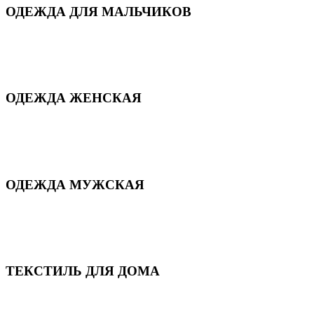
ОДЕЖДА ДЛЯ МАЛЬЧИКОВ
Для дома и сна
Демисезонная
Повседневная
Зимняя
ОДЕЖДА ЖЕНСКАЯ
Для дома и сна
Повседневная
Демисезонная
Зимняя
ОДЕЖДА МУЖСКАЯ
Демисезонная
Зимняя
Повседневная
Для дома и сна
ТЕКСТИЛЬ ДЛЯ ДОМА
Пледы и покрывала
Полотенца