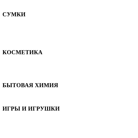
Постельное белье
СУМКИ
Сумки для девочек
Сумки для мальчиков
Сумки женские
Сумки мужские
КОСМЕТИКА
Для волос
Для лица
Для тела, рук и ног
БЫТОВАЯ ХИМИЯ
Бытовая химия
ИГРЫ И ИГРУШКИ
Игрушки для девочек
Игрушки для мальчиков
Игрушки универсальные