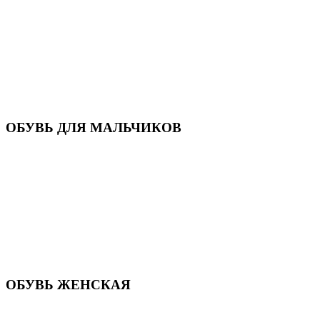
Кроссовки
Кеды и слипоны
Туфли и мокасины
Закрытые туфли
Демисезонная обувь
Резиновые сапоги
Зимняя обувь
Домашняя обувь
Валенки
ОБУВЬ ДЛЯ МАЛЬЧИКОВ
Пляжная обувь
Сандалии, открытые туфли
Кроссовки
Кеды и слипоны
Туфли и полуботинки
Демисезонная обувь
Резиновые сапоги
Зимняя обувь
Домашняя обувь
Валенки
ОБУВЬ ЖЕНСКАЯ
Пляжная обувь