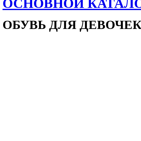
ОСНОВНОЙ КАТАЛ
ОБУВЬ ДЛЯ ДЕВОЧЕ
Пляжная обувь
Сандалии и босоножки
Кроссовки
Кеды и слипоны
Туфли и мокасины
Закрытые туфли
Демисезонная обувь
Резиновые сапоги
Зимняя обувь