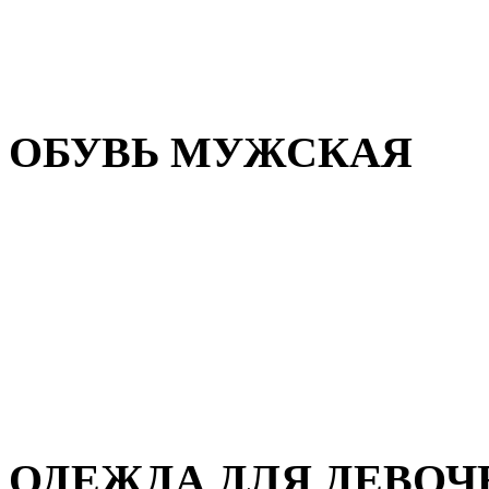
Резиновая обувь
Зимние сапоги и ботинки
Домашняя обувь
ОБУВЬ МУЖСКАЯ
Летняя обувь
Кеды и кроссовки
Полуботинки и мокасины
Демисезонная обувь
Зимняя обувь
Домашняя обувь
ОДЕЖДА ДЛЯ ДЕВОЧ