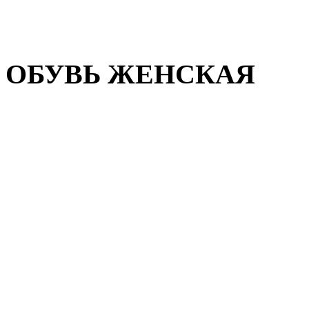
Домашняя обувь
Валенки
ОБУВЬ ЖЕНСКАЯ
Пляжная обувь
Летняя обувь
Кроссовки, кеды и слипон
Балетки и мокасины
Туфли на каблуке
Туфли на танкетке
Закрытые туфли
Демисезонная обувь