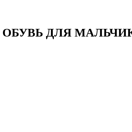
Домашняя обувь
Валенки
ОБУВЬ ДЛЯ МАЛЬЧИ
Пляжная обувь
Сандалии, открытые туфл
Кроссовки
Кеды и слипоны
Туфли и полуботинки
Демисезонная обувь
Резиновые сапоги
Зимняя обувь