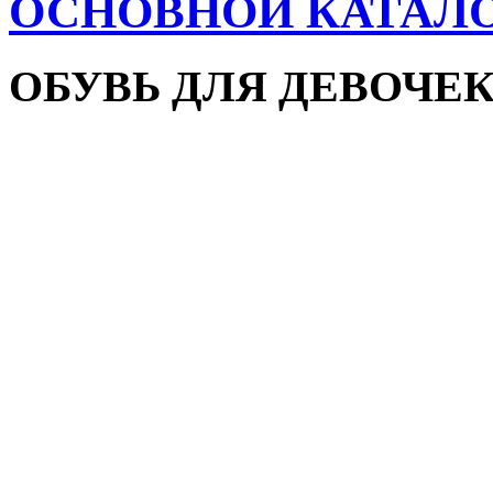
ОСНОВНОЙ КАТАЛ
ОБУВЬ ДЛЯ ДЕВОЧЕ
Пляжная обувь
Сандалии и босоножки
Кроссовки
Кеды и слипоны
Туфли и мокасины
Закрытые туфли
Демисезонная обувь
Резиновые сапоги
Зимняя обувь