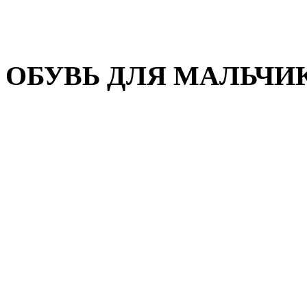
Домашняя обувь
Валенки
ОБУВЬ ДЛЯ МАЛЬЧИ
Пляжная обувь
Сандалии, открытые туфл
Кроссовки
Кеды и слипоны
Туфли и полуботинки
Демисезонная обувь
Резиновые сапоги
Зимняя обувь