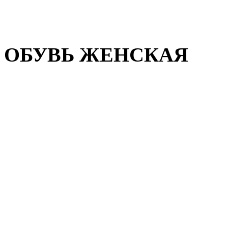
Домашняя обувь
Валенки
ОБУВЬ ЖЕНСКАЯ
Пляжная обувь
Летняя обувь
Кроссовки, кеды и слипон
Балетки и мокасины
Туфли на каблуке
Туфли на танкетке
Закрытые туфли
Демисезонная обувь