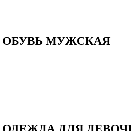
Резиновая обувь
Зимние сапоги и ботинки
Домашняя обувь
ОБУВЬ МУЖСКАЯ
Летняя обувь
Кеды и кроссовки
Полуботинки и мокасины
Демисезонная обувь
Зимняя обувь
Домашняя обувь
ОДЕЖДА ДЛЯ ДЕВОЧ