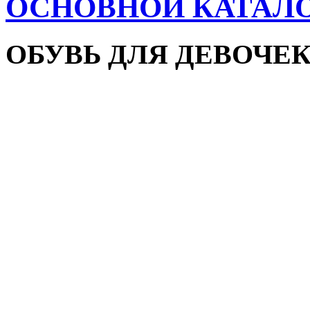
ОСНОВНОЙ КАТАЛ
ОБУВЬ ДЛЯ ДЕВОЧЕ
Пляжная обувь
Сандалии и босоножки
Кроссовки
Кеды и слипоны
Туфли и мокасины
Закрытые туфли
Демисезонная обувь
Резиновые сапоги
Зимняя обувь