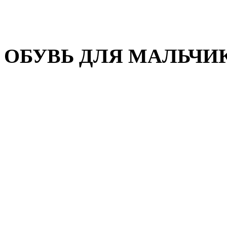
Домашняя обувь
Валенки
ОБУВЬ ДЛЯ МАЛЬЧИ
Пляжная обувь
Сандалии, открытые туфл
Кроссовки
Кеды и слипоны
Туфли и полуботинки
Демисезонная обувь
Резиновые сапоги
Зимняя обувь