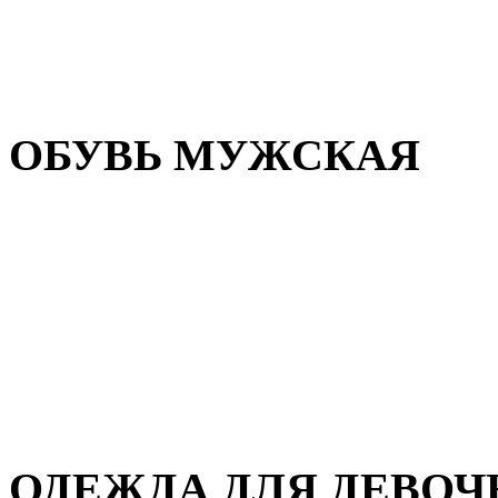
Резиновая обувь
Зимние сапоги и ботинки
Домашняя обувь
ОБУВЬ МУЖСКАЯ
Летняя обувь
Кеды и кроссовки
Полуботинки и мокасины
Демисезонная обувь
Зимняя обувь
Домашняя обувь
ОДЕЖДА ДЛЯ ДЕВОЧ