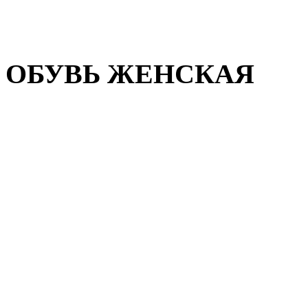
Домашняя обувь
Валенки
ОБУВЬ ЖЕНСКАЯ
Пляжная обувь
Летняя обувь
Кроссовки, кеды и слипон
Балетки и мокасины
Туфли на каблуке
Туфли на танкетке
Закрытые туфли
Демисезонная обувь