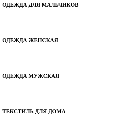
ОДЕЖДА ДЛЯ МАЛЬЧИКОВ
Для дома и сна
Демисезонная
Повседневная
Зимняя
ОДЕЖДА ЖЕНСКАЯ
Для дома и сна
Повседневная
Демисезонная
Зимняя
ОДЕЖДА МУЖСКАЯ
Демисезонная
Зимняя
Повседневная
Для дома и сна
ТЕКСТИЛЬ ДЛЯ ДОМА
Пледы и покрывала
Полотенца