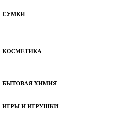
Постельное белье
СУМКИ
Сумки для девочек
Сумки для мальчиков
Сумки женские
Сумки мужские
КОСМЕТИКА
Для волос
Для лица
Для тела, рук и ног
БЫТОВАЯ ХИМИЯ
Бытовая химия
ИГРЫ И ИГРУШКИ
Игрушки для девочек
Игрушки для мальчиков
Игрушки универсальные