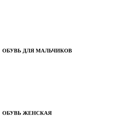
Кроссовки
Кеды и слипоны
Туфли и мокасины
Закрытые туфли
Демисезонная обувь
Резиновые сапоги
Зимняя обувь
Домашняя обувь
Валенки
ОБУВЬ ДЛЯ МАЛЬЧИКОВ
Пляжная обувь
Сандалии, открытые туфли
Кроссовки
Кеды и слипоны
Туфли и полуботинки
Демисезонная обувь
Резиновые сапоги
Зимняя обувь
Домашняя обувь
Валенки
ОБУВЬ ЖЕНСКАЯ
Пляжная обувь