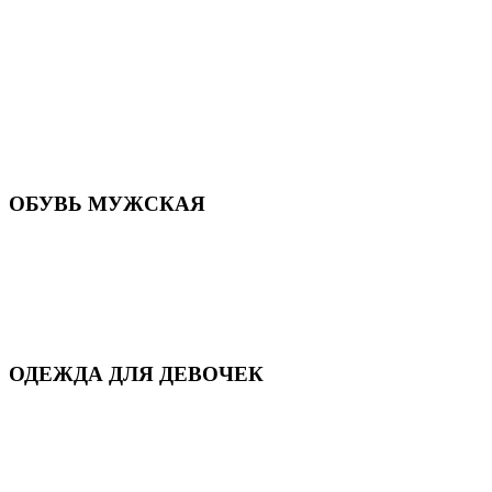
Летняя обувь
Кроссовки, кеды и слипоны
Балетки и мокасины
Туфли на каблуке
Туфли на танкетке
Закрытые туфли
Демисезонная обувь
Резиновая обувь
Зимние сапоги и ботинки
Домашняя обувь
ОБУВЬ МУЖСКАЯ
Летняя обувь
Кеды и кроссовки
Полуботинки и мокасины
Демисезонная обувь
Зимняя обувь
Домашняя обувь
ОДЕЖДА ДЛЯ ДЕВОЧЕК
Для дома и сна
Демисезонная
Повседневная
Зимняя