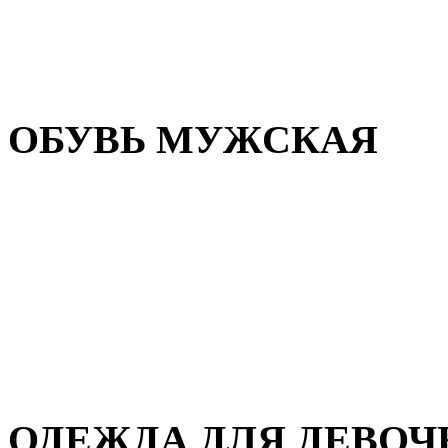
Резиновая обувь
Зимние сапоги и ботинки
Домашняя обувь
ОБУВЬ МУЖСКАЯ
Летняя обувь
Кеды и кроссовки
Полуботинки и мокасины
Демисезонная обувь
Зимняя обувь
Домашняя обувь
ОДЕЖДА ДЛЯ ДЕВОЧ