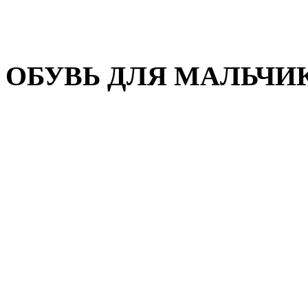
Домашняя обувь
Валенки
ОБУВЬ ДЛЯ МАЛЬЧИ
Пляжная обувь
Сандалии, открытые туфл
Кроссовки
Кеды и слипоны
Туфли и полуботинки
Демисезонная обувь
Резиновые сапоги
Зимняя обувь