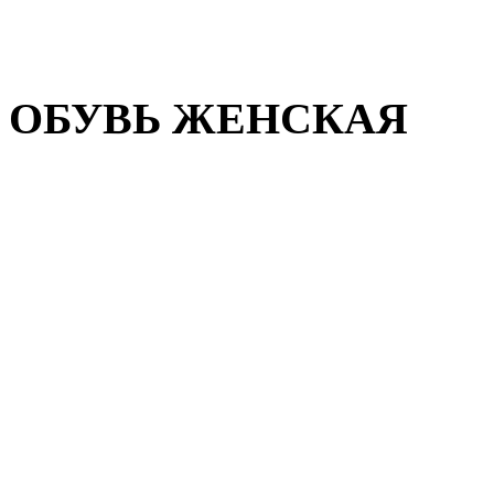
Домашняя обувь
Валенки
ОБУВЬ ЖЕНСКАЯ
Пляжная обувь
Летняя обувь
Кроссовки, кеды и слипон
Балетки и мокасины
Туфли на каблуке
Туфли на танкетке
Закрытые туфли
Демисезонная обувь