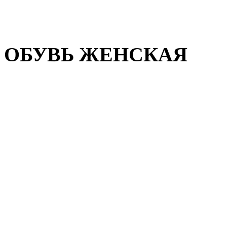
Домашняя обувь
Валенки
ОБУВЬ ЖЕНСКАЯ
Пляжная обувь
Летняя обувь
Кроссовки, кеды и слипон
Балетки и мокасины
Туфли на каблуке
Туфли на танкетке
Закрытые туфли
Демисезонная обувь