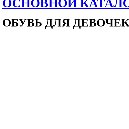
ОСНОВНОЙ КАТАЛ
ОБУВЬ ДЛЯ ДЕВОЧЕ
Пляжная обувь
Сандалии и босоножки
Кроссовки
Кеды и слипоны
Туфли и мокасины
Закрытые туфли
Демисезонная обувь
Резиновые сапоги
Зимняя обувь