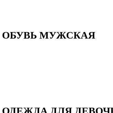
Резиновая обувь
Зимние сапоги и ботинки
Домашняя обувь
ОБУВЬ МУЖСКАЯ
Летняя обувь
Кеды и кроссовки
Полуботинки и мокасины
Демисезонная обувь
Зимняя обувь
Домашняя обувь
ОДЕЖДА ДЛЯ ДЕВОЧ