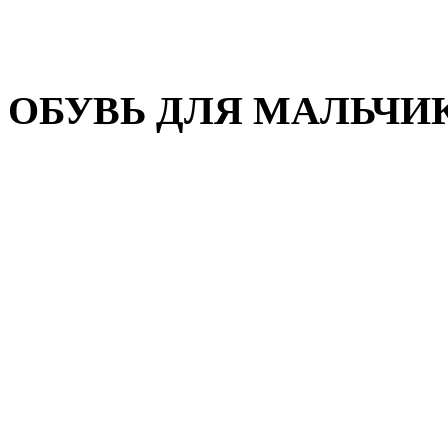
Домашняя обувь
Валенки
ОБУВЬ ДЛЯ МАЛЬЧИ
Пляжная обувь
Сандалии, открытые туфл
Кроссовки
Кеды и слипоны
Туфли и полуботинки
Демисезонная обувь
Резиновые сапоги
Зимняя обувь