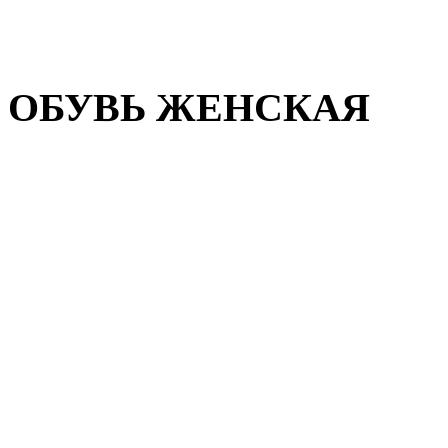
Домашняя обувь
Валенки
ОБУВЬ ЖЕНСКАЯ
Пляжная обувь
Летняя обувь
Кроссовки, кеды и слипон
Балетки и мокасины
Туфли на каблуке
Туфли на танкетке
Закрытые туфли
Демисезонная обувь