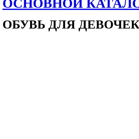
ОСНОВНОЙ КАТАЛ
ОБУВЬ ДЛЯ ДЕВОЧЕ
Пляжная обувь
Сандалии и босоножки
Кроссовки
Кеды и слипоны
Туфли и мокасины
Закрытые туфли
Демисезонная обувь
Резиновые сапоги
Зимняя обувь