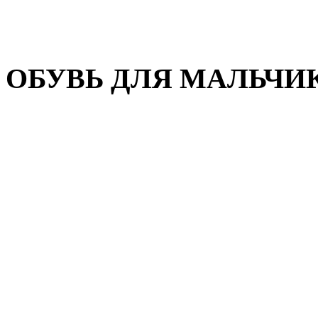
Домашняя обувь
Валенки
ОБУВЬ ДЛЯ МАЛЬЧИ
Пляжная обувь
Сандалии, открытые туфл
Кроссовки
Кеды и слипоны
Туфли и полуботинки
Демисезонная обувь
Резиновые сапоги
Зимняя обувь