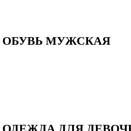
Резиновая обувь
Зимние сапоги и ботинки
Домашняя обувь
ОБУВЬ МУЖСКАЯ
Летняя обувь
Кеды и кроссовки
Полуботинки и мокасины
Демисезонная обувь
Зимняя обувь
Домашняя обувь
ОДЕЖДА ДЛЯ ДЕВОЧ