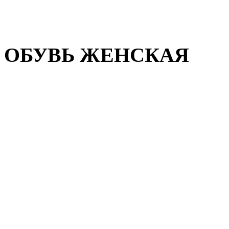
Домашняя обувь
Валенки
ОБУВЬ ЖЕНСКАЯ
Пляжная обувь
Летняя обувь
Кроссовки, кеды и слипон
Балетки и мокасины
Туфли на каблуке
Туфли на танкетке
Закрытые туфли
Демисезонная обувь