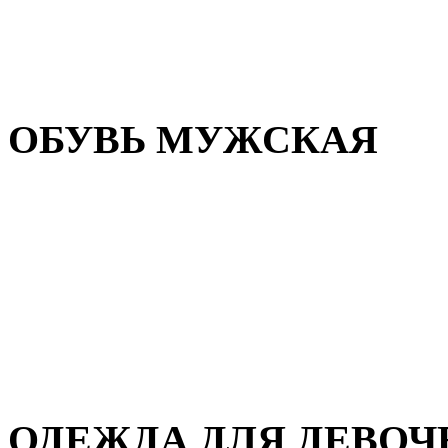
Резиновая обувь
Зимние сапоги и ботинки
Домашняя обувь
ОБУВЬ МУЖСКАЯ
Летняя обувь
Кеды и кроссовки
Полуботинки и мокасины
Демисезонная обувь
Зимняя обувь
Домашняя обувь
ОДЕЖДА ДЛЯ ДЕВОЧ