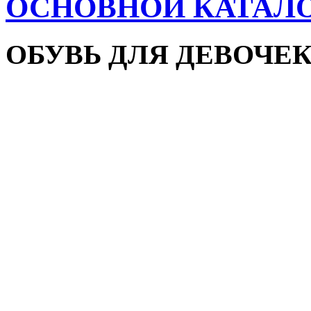
ОСНОВНОЙ КАТАЛ
ОБУВЬ ДЛЯ ДЕВОЧЕ
Пляжная обувь
Сандалии и босоножки
Кроссовки
Кеды и слипоны
Туфли и мокасины
Закрытые туфли
Демисезонная обувь
Резиновые сапоги
Зимняя обувь