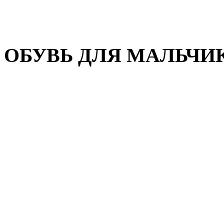
Домашняя обувь
Валенки
ОБУВЬ ДЛЯ МАЛЬЧИ
Пляжная обувь
Сандалии, открытые туфл
Кроссовки
Кеды и слипоны
Туфли и полуботинки
Демисезонная обувь
Резиновые сапоги
Зимняя обувь