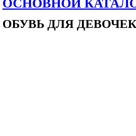
ОСНОВНОЙ КАТАЛ
ОБУВЬ ДЛЯ ДЕВОЧЕ
Пляжная обувь
Сандалии и босоножки
Кроссовки
Кеды и слипоны
Туфли и мокасины
Закрытые туфли
Демисезонная обувь
Резиновые сапоги
Зимняя обувь