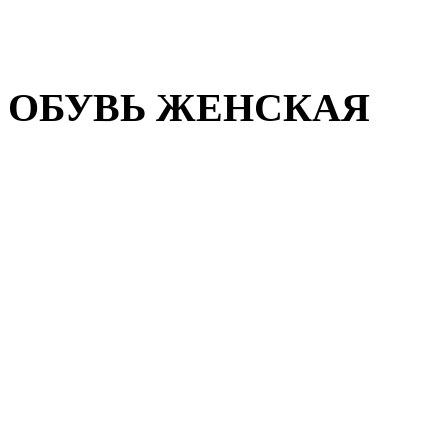
Домашняя обувь
Валенки
ОБУВЬ ЖЕНСКАЯ
Пляжная обувь
Летняя обувь
Кроссовки, кеды и слипон
Балетки и мокасины
Туфли на каблуке
Туфли на танкетке
Закрытые туфли
Демисезонная обувь