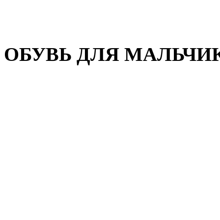
Домашняя обувь
Валенки
ОБУВЬ ДЛЯ МАЛЬЧИ
Пляжная обувь
Сандалии, открытые туфл
Кроссовки
Кеды и слипоны
Туфли и полуботинки
Демисезонная обувь
Резиновые сапоги
Зимняя обувь