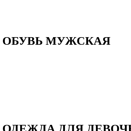
Резиновая обувь
Зимние сапоги и ботинки
Домашняя обувь
ОБУВЬ МУЖСКАЯ
Летняя обувь
Кеды и кроссовки
Полуботинки и мокасины
Демисезонная обувь
Зимняя обувь
Домашняя обувь
ОДЕЖДА ДЛЯ ДЕВОЧ