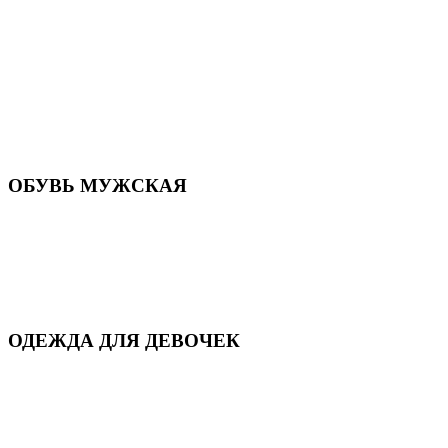
Летняя обувь
Кроссовки, кеды и слипоны
Балетки и мокасины
Туфли на каблуке
Туфли на танкетке
Закрытые туфли
Демисезонная обувь
Резиновая обувь
Зимние сапоги и ботинки
Домашняя обувь
ОБУВЬ МУЖСКАЯ
Летняя обувь
Кеды и кроссовки
Полуботинки и мокасины
Демисезонная обувь
Зимняя обувь
Домашняя обувь
ОДЕЖДА ДЛЯ ДЕВОЧЕК
Для дома и сна
Демисезонная
Повседневная
Зимняя