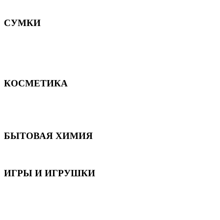
Постельное белье
СУМКИ
Сумки для девочек
Сумки для мальчиков
Сумки женские
Сумки мужские
КОСМЕТИКА
Для волос
Для лица
Для тела, рук и ног
БЫТОВАЯ ХИМИЯ
Бытовая химия
ИГРЫ И ИГРУШКИ
Игрушки для девочек
Игрушки для мальчиков
Игрушки универсальные