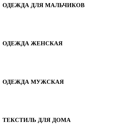
ОДЕЖДА ДЛЯ МАЛЬЧИКОВ
Для дома и сна
Демисезонная
Повседневная
Зимняя
ОДЕЖДА ЖЕНСКАЯ
Для дома и сна
Повседневная
Демисезонная
Зимняя
ОДЕЖДА МУЖСКАЯ
Демисезонная
Зимняя
Повседневная
Для дома и сна
ТЕКСТИЛЬ ДЛЯ ДОМА
Пледы и покрывала
Полотенца