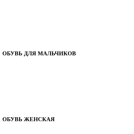
Кроссовки
Кеды и слипоны
Туфли и мокасины
Закрытые туфли
Демисезонная обувь
Резиновые сапоги
Зимняя обувь
Домашняя обувь
Валенки
ОБУВЬ ДЛЯ МАЛЬЧИКОВ
Пляжная обувь
Сандалии, открытые туфли
Кроссовки
Кеды и слипоны
Туфли и полуботинки
Демисезонная обувь
Резиновые сапоги
Зимняя обувь
Домашняя обувь
Валенки
ОБУВЬ ЖЕНСКАЯ
Пляжная обувь