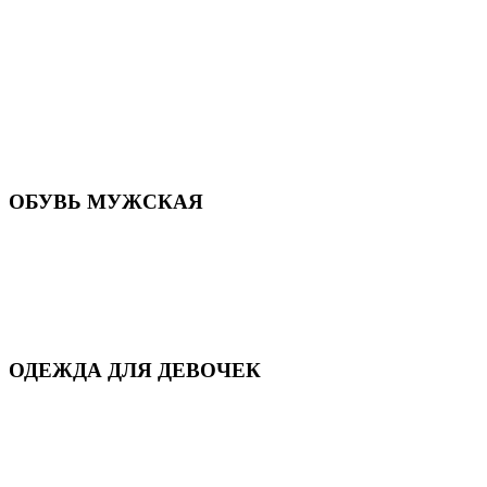
Летняя обувь
Кроссовки, кеды и слипоны
Балетки и мокасины
Туфли на каблуке
Туфли на танкетке
Закрытые туфли
Демисезонная обувь
Резиновая обувь
Зимние сапоги и ботинки
Домашняя обувь
ОБУВЬ МУЖСКАЯ
Летняя обувь
Кеды и кроссовки
Полуботинки и мокасины
Демисезонная обувь
Зимняя обувь
Домашняя обувь
ОДЕЖДА ДЛЯ ДЕВОЧЕК
Для дома и сна
Демисезонная
Повседневная
Зимняя