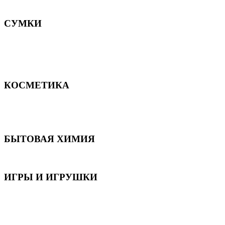
Постельное белье
СУМКИ
Сумки для девочек
Сумки для мальчиков
Сумки женские
Сумки мужские
КОСМЕТИКА
Для волос
Для лица
Для тела, рук и ног
БЫТОВАЯ ХИМИЯ
Бытовая химия
ИГРЫ И ИГРУШКИ
Игрушки для девочек
Игрушки для мальчиков
Игрушки универсальные