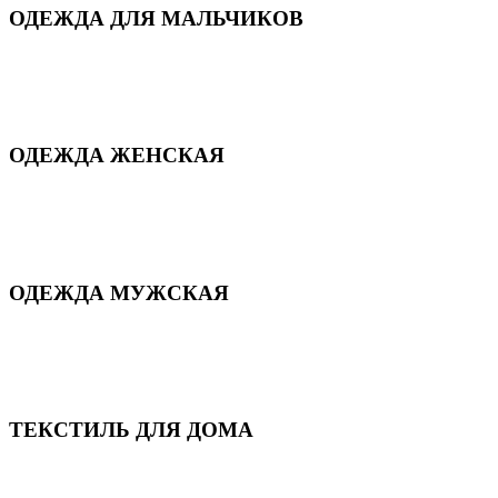
ОДЕЖДА ДЛЯ МАЛЬЧИКОВ
Для дома и сна
Демисезонная
Повседневная
Зимняя
ОДЕЖДА ЖЕНСКАЯ
Для дома и сна
Повседневная
Демисезонная
Зимняя
ОДЕЖДА МУЖСКАЯ
Демисезонная
Зимняя
Повседневная
Для дома и сна
ТЕКСТИЛЬ ДЛЯ ДОМА
Пледы и покрывала
Полотенца