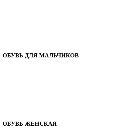
Кроссовки
Кеды и слипоны
Туфли и мокасины
Закрытые туфли
Демисезонная обувь
Резиновые сапоги
Зимняя обувь
Домашняя обувь
Валенки
ОБУВЬ ДЛЯ МАЛЬЧИКОВ
Пляжная обувь
Сандалии, открытые туфли
Кроссовки
Кеды и слипоны
Туфли и полуботинки
Демисезонная обувь
Резиновые сапоги
Зимняя обувь
Домашняя обувь
Валенки
ОБУВЬ ЖЕНСКАЯ
Пляжная обувь