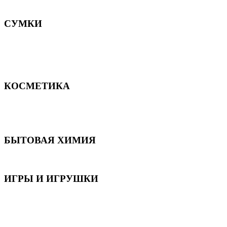
Постельное белье
СУМКИ
Сумки для девочек
Сумки для мальчиков
Сумки женские
Сумки мужские
КОСМЕТИКА
Для волос
Для лица
Для тела, рук и ног
БЫТОВАЯ ХИМИЯ
Бытовая химия
ИГРЫ И ИГРУШКИ
Игрушки для девочек
Игрушки для мальчиков
Игрушки универсальные