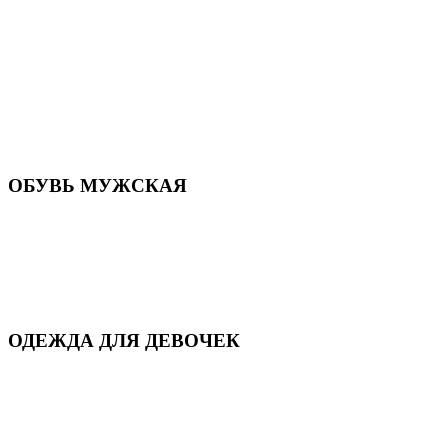
Летняя обувь
Кроссовки, кеды и слипоны
Балетки и мокасины
Туфли на каблуке
Туфли на танкетке
Закрытые туфли
Демисезонная обувь
Резиновая обувь
Зимние сапоги и ботинки
Домашняя обувь
ОБУВЬ МУЖСКАЯ
Летняя обувь
Кеды и кроссовки
Полуботинки и мокасины
Демисезонная обувь
Зимняя обувь
Домашняя обувь
ОДЕЖДА ДЛЯ ДЕВОЧЕК
Для дома и сна
Демисезонная
Повседневная
Зимняя