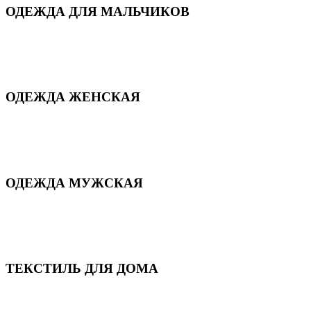
ОДЕЖДА ДЛЯ МАЛЬЧИКОВ
Для дома и сна
Демисезонная
Повседневная
Зимняя
ОДЕЖДА ЖЕНСКАЯ
Для дома и сна
Повседневная
Демисезонная
Зимняя
ОДЕЖДА МУЖСКАЯ
Демисезонная
Зимняя
Повседневная
Для дома и сна
ТЕКСТИЛЬ ДЛЯ ДОМА
Пледы и покрывала
Полотенца