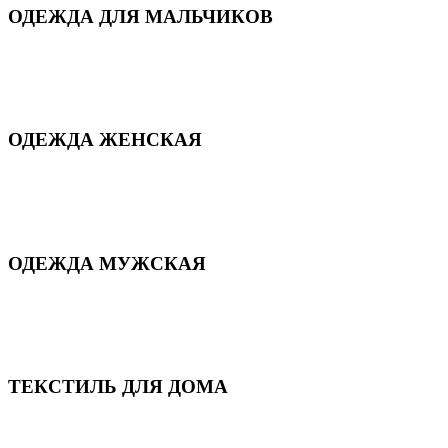
ОДЕЖДА ДЛЯ МАЛЬЧИКОВ
Для дома и сна
Демисезонная
Повседневная
Зимняя
ОДЕЖДА ЖЕНСКАЯ
Для дома и сна
Повседневная
Демисезонная
Зимняя
ОДЕЖДА МУЖСКАЯ
Демисезонная
Зимняя
Повседневная
Для дома и сна
ТЕКСТИЛЬ ДЛЯ ДОМА
Пледы и покрывала
Полотенца