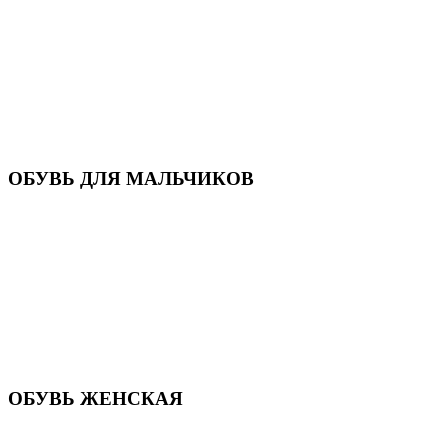
Кроссовки
Кеды и слипоны
Туфли и мокасины
Закрытые туфли
Демисезонная обувь
Резиновые сапоги
Зимняя обувь
Домашняя обувь
Валенки
ОБУВЬ ДЛЯ МАЛЬЧИКОВ
Пляжная обувь
Сандалии, открытые туфли
Кроссовки
Кеды и слипоны
Туфли и полуботинки
Демисезонная обувь
Резиновые сапоги
Зимняя обувь
Домашняя обувь
Валенки
ОБУВЬ ЖЕНСКАЯ
Пляжная обувь