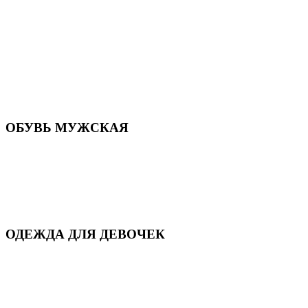
Летняя обувь
Кроссовки, кеды и слипоны
Балетки и мокасины
Туфли на каблуке
Туфли на танкетке
Закрытые туфли
Демисезонная обувь
Резиновая обувь
Зимние сапоги и ботинки
Домашняя обувь
ОБУВЬ МУЖСКАЯ
Летняя обувь
Кеды и кроссовки
Полуботинки и мокасины
Демисезонная обувь
Зимняя обувь
Домашняя обувь
ОДЕЖДА ДЛЯ ДЕВОЧЕК
Для дома и сна
Демисезонная
Повседневная
Зимняя