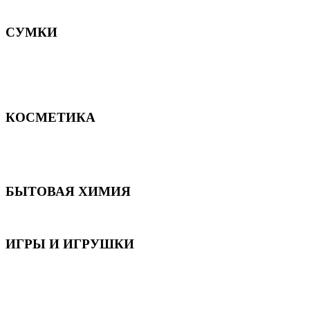
Постельное белье
СУМКИ
Сумки для девочек
Сумки для мальчиков
Сумки женские
Сумки мужские
КОСМЕТИКА
Для волос
Для лица
Для тела, рук и ног
БЫТОВАЯ ХИМИЯ
Бытовая химия
ИГРЫ И ИГРУШКИ
Игрушки для девочек
Игрушки для мальчиков
Игрушки универсальные