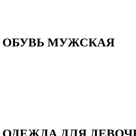
Резиновая обувь
Зимние сапоги и ботинки
Домашняя обувь
ОБУВЬ МУЖСКАЯ
Летняя обувь
Кеды и кроссовки
Полуботинки и мокасины
Демисезонная обувь
Зимняя обувь
Домашняя обувь
ОДЕЖДА ДЛЯ ДЕВОЧ