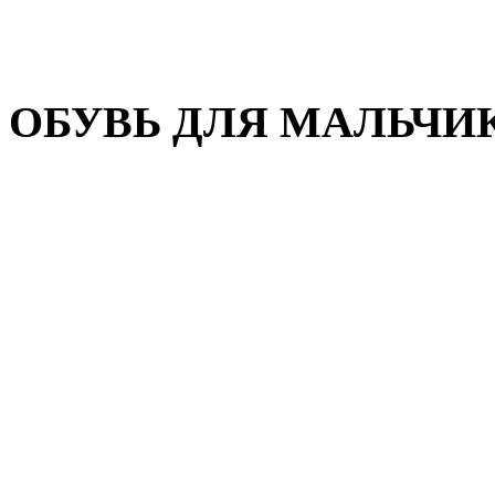
Домашняя обувь
Валенки
ОБУВЬ ДЛЯ МАЛЬЧИ
Пляжная обувь
Сандалии, открытые туфл
Кроссовки
Кеды и слипоны
Туфли и полуботинки
Демисезонная обувь
Резиновые сапоги
Зимняя обувь