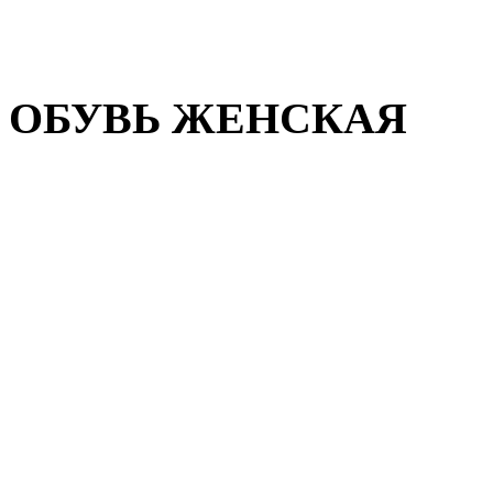
Домашняя обувь
Валенки
ОБУВЬ ЖЕНСКАЯ
Пляжная обувь
Летняя обувь
Кроссовки, кеды и слипон
Балетки и мокасины
Туфли на каблуке
Туфли на танкетке
Закрытые туфли
Демисезонная обувь