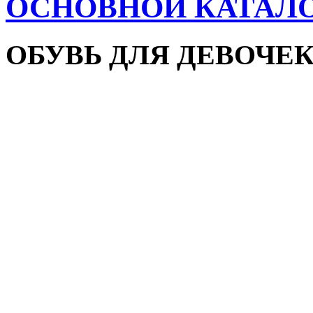
ОСНОВНОЙ КАТАЛ
ОБУВЬ ДЛЯ ДЕВОЧЕ
Пляжная обувь
Сандалии и босоножки
Кроссовки
Кеды и слипоны
Туфли и мокасины
Закрытые туфли
Демисезонная обувь
Резиновые сапоги
Зимняя обувь