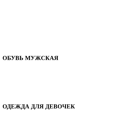
Летняя обувь
Кроссовки, кеды и слипоны
Балетки и мокасины
Туфли на каблуке
Туфли на танкетке
Закрытые туфли
Демисезонная обувь
Резиновая обувь
Зимние сапоги и ботинки
Домашняя обувь
ОБУВЬ МУЖСКАЯ
Летняя обувь
Кеды и кроссовки
Полуботинки и мокасины
Демисезонная обувь
Зимняя обувь
Домашняя обувь
ОДЕЖДА ДЛЯ ДЕВОЧЕК
Для дома и сна
Демисезонная
Повседневная
Зимняя