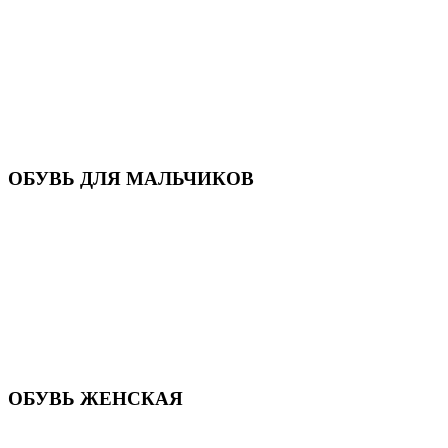
Кроссовки
Кеды и слипоны
Туфли и мокасины
Закрытые туфли
Демисезонная обувь
Резиновые сапоги
Зимняя обувь
Домашняя обувь
Валенки
ОБУВЬ ДЛЯ МАЛЬЧИКОВ
Пляжная обувь
Сандалии, открытые туфли
Кроссовки
Кеды и слипоны
Туфли и полуботинки
Демисезонная обувь
Резиновые сапоги
Зимняя обувь
Домашняя обувь
Валенки
ОБУВЬ ЖЕНСКАЯ
Пляжная обувь