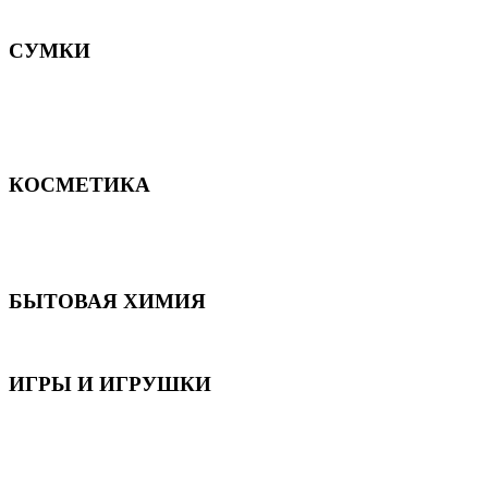
Постельное белье
СУМКИ
Сумки для девочек
Сумки для мальчиков
Сумки женские
Сумки мужские
КОСМЕТИКА
Для волос
Для лица
Для тела, рук и ног
БЫТОВАЯ ХИМИЯ
Бытовая химия
ИГРЫ И ИГРУШКИ
Игрушки для девочек
Игрушки для мальчиков
Игрушки универсальные