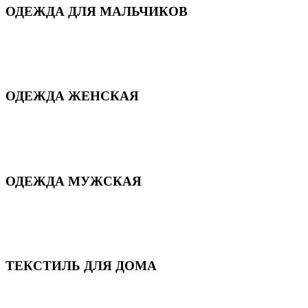
ОДЕЖДА ДЛЯ МАЛЬЧИКОВ
Для дома и сна
Демисезонная
Повседневная
Зимняя
ОДЕЖДА ЖЕНСКАЯ
Для дома и сна
Повседневная
Демисезонная
Зимняя
ОДЕЖДА МУЖСКАЯ
Демисезонная
Зимняя
Повседневная
Для дома и сна
ТЕКСТИЛЬ ДЛЯ ДОМА
Пледы и покрывала
Полотенца