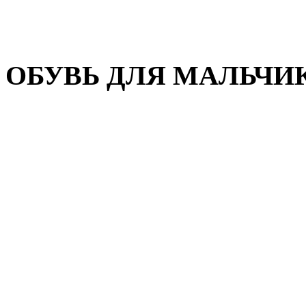
Домашняя обувь
Валенки
ОБУВЬ ДЛЯ МАЛЬЧИ
Пляжная обувь
Сандалии, открытые туфл
Кроссовки
Кеды и слипоны
Туфли и полуботинки
Демисезонная обувь
Резиновые сапоги
Зимняя обувь