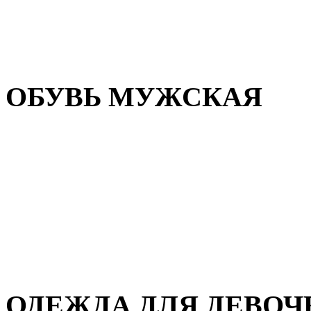
Резиновая обувь
Зимние сапоги и ботинки
Домашняя обувь
ОБУВЬ МУЖСКАЯ
Летняя обувь
Кеды и кроссовки
Полуботинки и мокасины
Демисезонная обувь
Зимняя обувь
Домашняя обувь
ОДЕЖДА ДЛЯ ДЕВОЧ