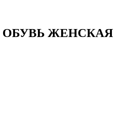
Домашняя обувь
Валенки
ОБУВЬ ЖЕНСКАЯ
Пляжная обувь
Летняя обувь
Кроссовки, кеды и слипон
Балетки и мокасины
Туфли на каблуке
Туфли на танкетке
Закрытые туфли
Демисезонная обувь