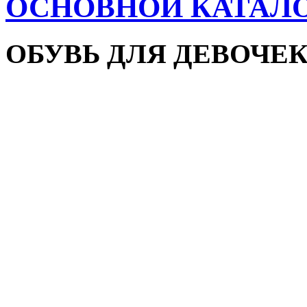
ОСНОВНОЙ КАТАЛ
ОБУВЬ ДЛЯ ДЕВОЧЕ
Пляжная обувь
Сандалии и босоножки
Кроссовки
Кеды и слипоны
Туфли и мокасины
Закрытые туфли
Демисезонная обувь
Резиновые сапоги
Зимняя обувь