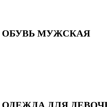
Резиновая обувь
Зимние сапоги и ботинки
Домашняя обувь
ОБУВЬ МУЖСКАЯ
Летняя обувь
Кеды и кроссовки
Полуботинки и мокасины
Демисезонная обувь
Зимняя обувь
Домашняя обувь
ОДЕЖДА ДЛЯ ДЕВОЧ