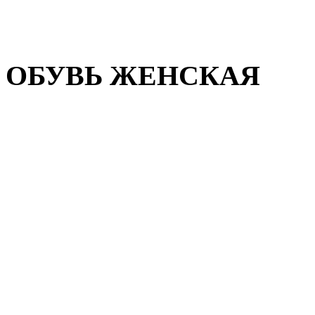
Домашняя обувь
Валенки
ОБУВЬ ЖЕНСКАЯ
Пляжная обувь
Летняя обувь
Кроссовки, кеды и слипон
Балетки и мокасины
Туфли на каблуке
Туфли на танкетке
Закрытые туфли
Демисезонная обувь