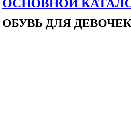
ОСНОВНОЙ КАТАЛ
ОБУВЬ ДЛЯ ДЕВОЧЕ
Пляжная обувь
Сандалии и босоножки
Кроссовки
Кеды и слипоны
Туфли и мокасины
Закрытые туфли
Демисезонная обувь
Резиновые сапоги
Зимняя обувь