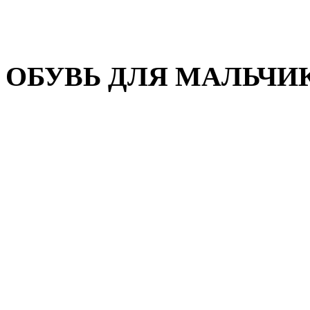
Домашняя обувь
Валенки
ОБУВЬ ДЛЯ МАЛЬЧИ
Пляжная обувь
Сандалии, открытые туфл
Кроссовки
Кеды и слипоны
Туфли и полуботинки
Демисезонная обувь
Резиновые сапоги
Зимняя обувь