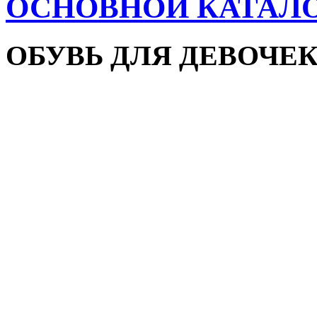
ОСНОВНОЙ КАТАЛ
ОБУВЬ ДЛЯ ДЕВОЧЕ
Пляжная обувь
Сандалии и босоножки
Кроссовки
Кеды и слипоны
Туфли и мокасины
Закрытые туфли
Демисезонная обувь
Резиновые сапоги
Зимняя обувь