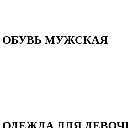
Резиновая обувь
Зимние сапоги и ботинки
Домашняя обувь
ОБУВЬ МУЖСКАЯ
Летняя обувь
Кеды и кроссовки
Полуботинки и мокасины
Демисезонная обувь
Зимняя обувь
Домашняя обувь
ОДЕЖДА ДЛЯ ДЕВОЧ