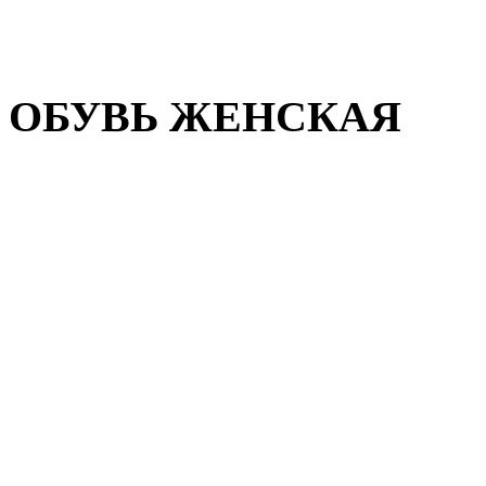
Домашняя обувь
Валенки
ОБУВЬ ЖЕНСКАЯ
Пляжная обувь
Летняя обувь
Кроссовки, кеды и слипон
Балетки и мокасины
Туфли на каблуке
Туфли на танкетке
Закрытые туфли
Демисезонная обувь