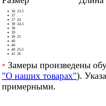
36
23,5
37
37
24
38
24,5
38
39
39
25
40
40
40
25,5
41
26
Замеры произведены обу
*
"О наших товарах"
). Ука
примерными.