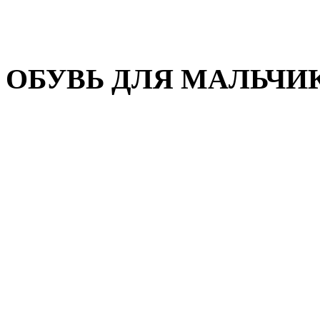
Домашняя обувь
Валенки
ОБУВЬ ДЛЯ МАЛЬЧИ
Пляжная обувь
Сандалии, открытые туфл
Кроссовки
Кеды и слипоны
Туфли и полуботинки
Демисезонная обувь
Резиновые сапоги
Зимняя обувь