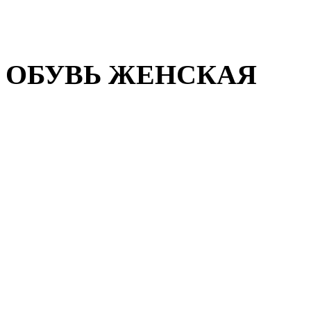
Домашняя обувь
Валенки
ОБУВЬ ЖЕНСКАЯ
Пляжная обувь
Летняя обувь
Кроссовки, кеды и слипон
Балетки и мокасины
Туфли на каблуке
Туфли на танкетке
Закрытые туфли
Демисезонная обувь