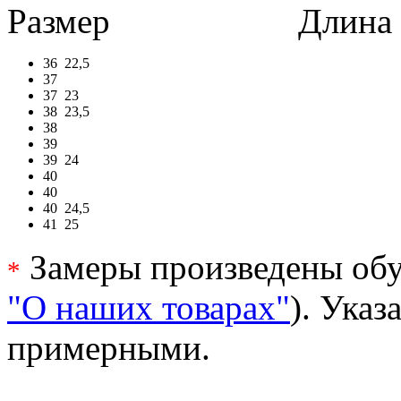
Размер
Длина в 
36
22,5
37
37
23
38
23,5
38
39
39
24
40
40
40
24,5
41
25
Замеры произведены обу
*
"О наших товарах"
). Ука
примерными.