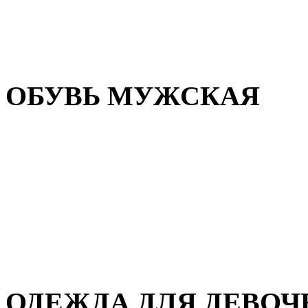
Резиновая обувь
Зимние сапоги и ботинки
Домашняя обувь
ОБУВЬ МУЖСКАЯ
Летняя обувь
Кеды и кроссовки
Полуботинки и мокасины
Демисезонная обувь
Зимняя обувь
Домашняя обувь
ОДЕЖДА ДЛЯ ДЕВОЧ