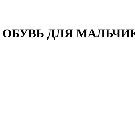
Домашняя обувь
Валенки
ОБУВЬ ДЛЯ МАЛЬЧИ
Пляжная обувь
Сандалии, открытые туфл
Кроссовки
Кеды и слипоны
Туфли и полуботинки
Демисезонная обувь
Резиновые сапоги
Зимняя обувь