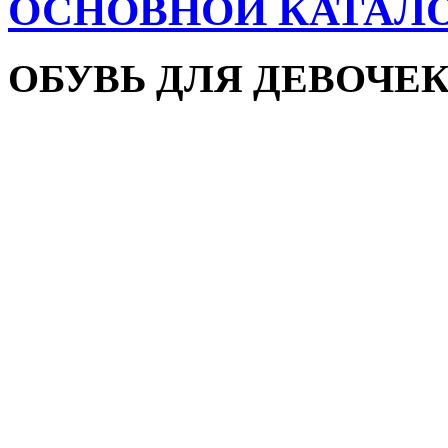
ОСНОВНОЙ КАТАЛ
ОБУВЬ ДЛЯ ДЕВОЧЕ
Пляжная обувь
Сандалии и босоножки
Кроссовки
Кеды и слипоны
Туфли и мокасины
Закрытые туфли
Демисезонная обувь
Резиновые сапоги
Зимняя обувь