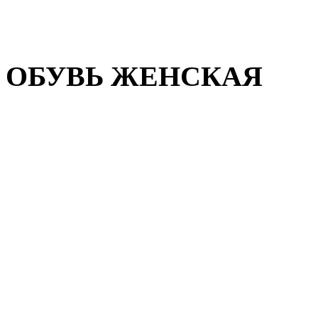
Домашняя обувь
Валенки
ОБУВЬ ЖЕНСКАЯ
Пляжная обувь
Летняя обувь
Кроссовки, кеды и слипон
Балетки и мокасины
Туфли на каблуке
Туфли на танкетке
Закрытые туфли
Демисезонная обувь