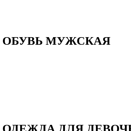
Резиновая обувь
Зимние сапоги и ботинки
Домашняя обувь
ОБУВЬ МУЖСКАЯ
Летняя обувь
Кеды и кроссовки
Полуботинки и мокасины
Демисезонная обувь
Зимняя обувь
Домашняя обувь
ОДЕЖДА ДЛЯ ДЕВОЧ