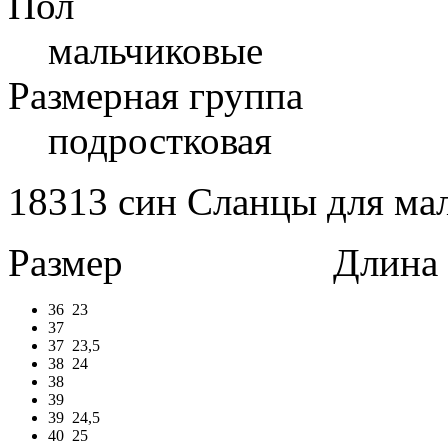
Пол
мальчиковые
Размерная группа
подростковая
18313 син Сланцы для мал
Размер
Длина в 
36
23
37
37
23,5
38
24
38
39
39
24,5
40
25