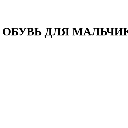
Домашняя обувь
Валенки
ОБУВЬ ДЛЯ МАЛЬЧИ
Пляжная обувь
Сандалии, открытые туфл
Кроссовки
Кеды и слипоны
Туфли и полуботинки
Демисезонная обувь
Резиновые сапоги
Зимняя обувь