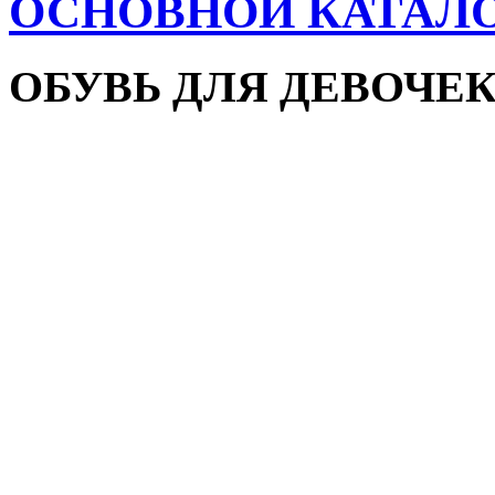
ОСНОВНОЙ КАТАЛ
ОБУВЬ ДЛЯ ДЕВОЧЕ
Пляжная обувь
Сандалии и босоножки
Кроссовки
Кеды и слипоны
Туфли и мокасины
Закрытые туфли
Демисезонная обувь
Резиновые сапоги
Зимняя обувь