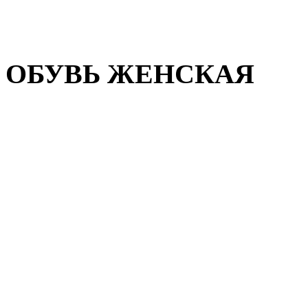
Домашняя обувь
Валенки
ОБУВЬ ЖЕНСКАЯ
Пляжная обувь
Летняя обувь
Кроссовки, кеды и слипон
Балетки и мокасины
Туфли на каблуке
Туфли на танкетке
Закрытые туфли
Демисезонная обувь