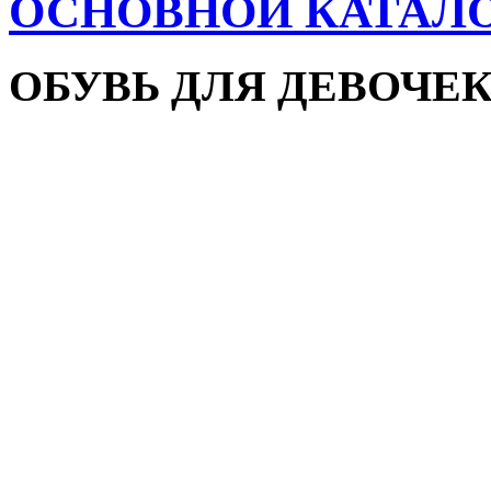
ОСНОВНОЙ КАТАЛ
ОБУВЬ ДЛЯ ДЕВОЧЕ
Пляжная обувь
Сандалии и босоножки
Кроссовки
Кеды и слипоны
Туфли и мокасины
Закрытые туфли
Демисезонная обувь
Резиновые сапоги
Зимняя обувь