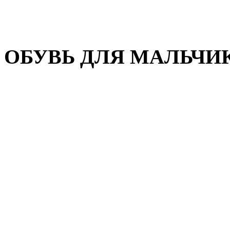
Домашняя обувь
Валенки
ОБУВЬ ДЛЯ МАЛЬЧИ
Пляжная обувь
Сандалии, открытые туфл
Кроссовки
Кеды и слипоны
Туфли и полуботинки
Демисезонная обувь
Резиновые сапоги
Зимняя обувь