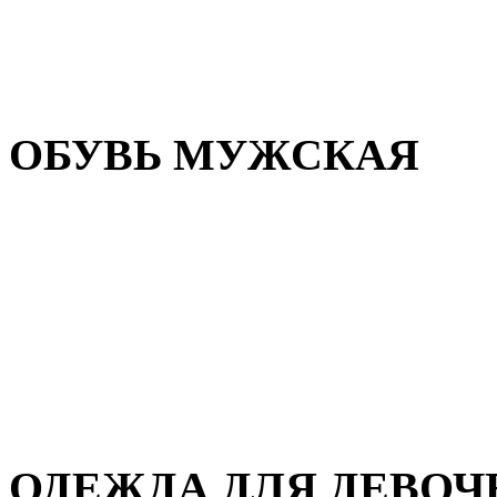
Резиновая обувь
Зимние сапоги и ботинки
Домашняя обувь
ОБУВЬ МУЖСКАЯ
Летняя обувь
Кеды и кроссовки
Полуботинки и мокасины
Демисезонная обувь
Зимняя обувь
Домашняя обувь
ОДЕЖДА ДЛЯ ДЕВОЧ