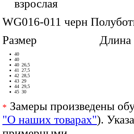
взрослая
WG016-011 черн Полуботи
Размер
Длина в 
40
40
40
26,5
41
27,5
42
28,5
43
29
44
29,5
45
30
Замеры произведены обу
*
"О наших товарах"
). Ука
примерными.