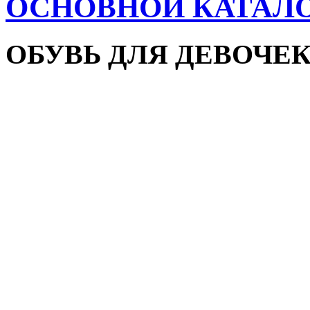
ОСНОВНОЙ КАТАЛ
ОБУВЬ ДЛЯ ДЕВОЧЕ
Пляжная обувь
Сандалии и босоножки
Кроссовки
Кеды и слипоны
Туфли и мокасины
Закрытые туфли
Демисезонная обувь
Резиновые сапоги
Зимняя обувь