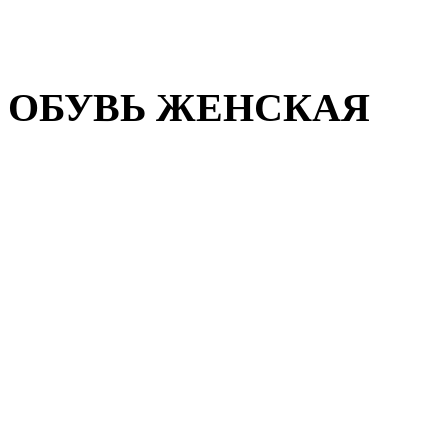
Домашняя обувь
Валенки
ОБУВЬ ЖЕНСКАЯ
Пляжная обувь
Летняя обувь
Кроссовки, кеды и слипон
Балетки и мокасины
Туфли на каблуке
Туфли на танкетке
Закрытые туфли
Демисезонная обувь