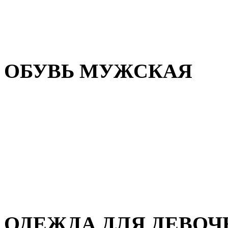
Резиновая обувь
Зимние сапоги и ботинки
Домашняя обувь
ОБУВЬ МУЖСКАЯ
Летняя обувь
Кеды и кроссовки
Полуботинки и мокасины
Демисезонная обувь
Зимняя обувь
Домашняя обувь
ОДЕЖДА ДЛЯ ДЕВОЧ