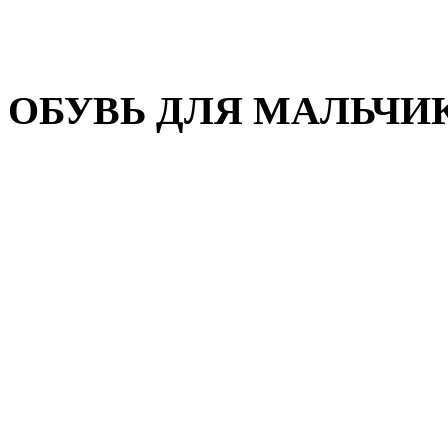
Домашняя обувь
Валенки
ОБУВЬ ДЛЯ МАЛЬЧИ
Пляжная обувь
Сандалии, открытые туфл
Кроссовки
Кеды и слипоны
Туфли и полуботинки
Демисезонная обувь
Резиновые сапоги
Зимняя обувь