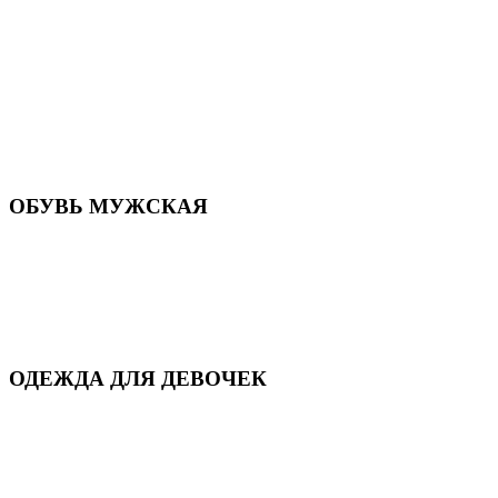
Летняя обувь
Кроссовки, кеды и слипоны
Балетки и мокасины
Туфли на каблуке
Туфли на танкетке
Закрытые туфли
Демисезонная обувь
Резиновая обувь
Зимние сапоги и ботинки
Домашняя обувь
ОБУВЬ МУЖСКАЯ
Летняя обувь
Кеды и кроссовки
Полуботинки и мокасины
Демисезонная обувь
Зимняя обувь
Домашняя обувь
ОДЕЖДА ДЛЯ ДЕВОЧЕК
Для дома и сна
Демисезонная
Повседневная
Зимняя