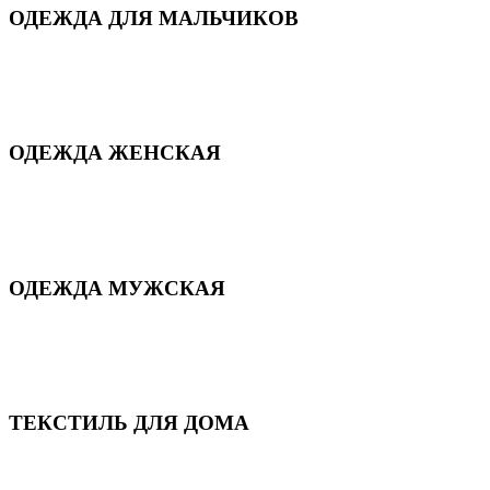
ОДЕЖДА ДЛЯ МАЛЬЧИКОВ
Для дома и сна
Демисезонная
Повседневная
Зимняя
ОДЕЖДА ЖЕНСКАЯ
Для дома и сна
Повседневная
Демисезонная
Зимняя
ОДЕЖДА МУЖСКАЯ
Демисезонная
Зимняя
Повседневная
Для дома и сна
ТЕКСТИЛЬ ДЛЯ ДОМА
Пледы и покрывала
Полотенца