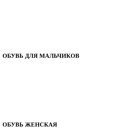
Кроссовки
Кеды и слипоны
Туфли и мокасины
Закрытые туфли
Демисезонная обувь
Резиновые сапоги
Зимняя обувь
Домашняя обувь
Валенки
ОБУВЬ ДЛЯ МАЛЬЧИКОВ
Пляжная обувь
Сандалии, открытые туфли
Кроссовки
Кеды и слипоны
Туфли и полуботинки
Демисезонная обувь
Резиновые сапоги
Зимняя обувь
Домашняя обувь
Валенки
ОБУВЬ ЖЕНСКАЯ
Пляжная обувь