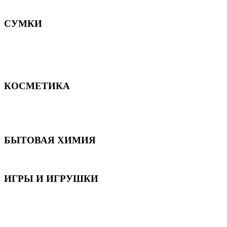
Постельное белье
СУМКИ
Сумки для девочек
Сумки для мальчиков
Сумки женские
Сумки мужские
КОСМЕТИКА
Для волос
Для лица
Для тела, рук и ног
БЫТОВАЯ ХИМИЯ
Бытовая химия
ИГРЫ И ИГРУШКИ
Игрушки для девочек
Игрушки для мальчиков
Игрушки универсальные