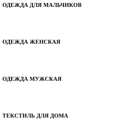
ОДЕЖДА ДЛЯ МАЛЬЧИКОВ
Для дома и сна
Демисезонная
Повседневная
Зимняя
ОДЕЖДА ЖЕНСКАЯ
Для дома и сна
Повседневная
Демисезонная
Зимняя
ОДЕЖДА МУЖСКАЯ
Демисезонная
Зимняя
Повседневная
Для дома и сна
ТЕКСТИЛЬ ДЛЯ ДОМА
Пледы и покрывала
Полотенца