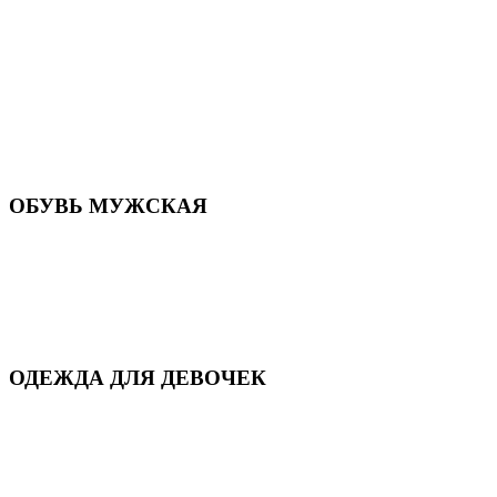
Летняя обувь
Кроссовки, кеды и слипоны
Балетки и мокасины
Туфли на каблуке
Туфли на танкетке
Закрытые туфли
Демисезонная обувь
Резиновая обувь
Зимние сапоги и ботинки
Домашняя обувь
ОБУВЬ МУЖСКАЯ
Летняя обувь
Кеды и кроссовки
Полуботинки и мокасины
Демисезонная обувь
Зимняя обувь
Домашняя обувь
ОДЕЖДА ДЛЯ ДЕВОЧЕК
Для дома и сна
Демисезонная
Повседневная
Зимняя