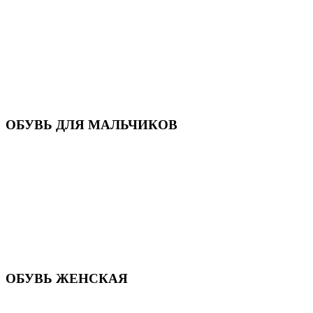
Кроссовки
Кеды и слипоны
Туфли и мокасины
Закрытые туфли
Демисезонная обувь
Резиновые сапоги
Зимняя обувь
Домашняя обувь
Валенки
ОБУВЬ ДЛЯ МАЛЬЧИКОВ
Пляжная обувь
Сандалии, открытые туфли
Кроссовки
Кеды и слипоны
Туфли и полуботинки
Демисезонная обувь
Резиновые сапоги
Зимняя обувь
Домашняя обувь
Валенки
ОБУВЬ ЖЕНСКАЯ
Пляжная обувь