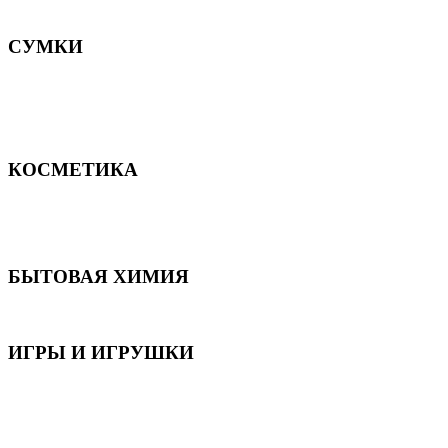
Постельное белье
СУМКИ
Сумки для девочек
Сумки для мальчиков
Сумки женские
Сумки мужские
КОСМЕТИКА
Для волос
Для лица
Для тела, рук и ног
БЫТОВАЯ ХИМИЯ
Бытовая химия
ИГРЫ И ИГРУШКИ
Игрушки для девочек
Игрушки для мальчиков
Игрушки универсальные