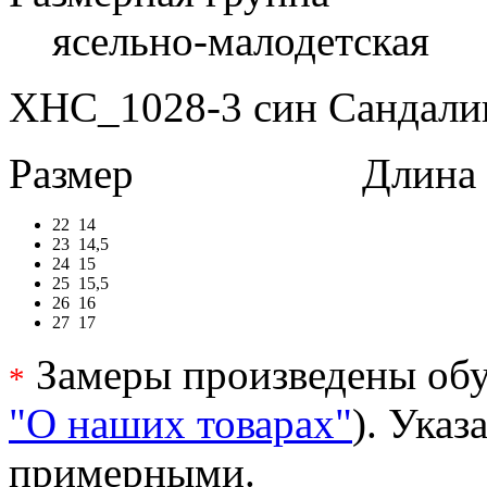
ясельно-малодетская
XHC_1028-3 син Сандалии
Размер
Длина в 
22
14
23
14,5
24
15
25
15,5
26
16
27
17
Замеры произведены обу
*
"О наших товарах"
). Ука
примерными.