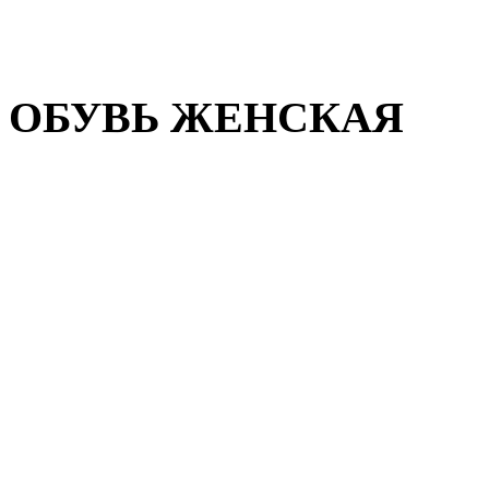
Домашняя обувь
Валенки
ОБУВЬ ЖЕНСКАЯ
Пляжная обувь
Летняя обувь
Кроссовки, кеды и слипон
Балетки и мокасины
Туфли на каблуке
Туфли на танкетке
Закрытые туфли
Демисезонная обувь