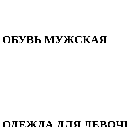
Резиновая обувь
Зимние сапоги и ботинки
Домашняя обувь
ОБУВЬ МУЖСКАЯ
Летняя обувь
Кеды и кроссовки
Полуботинки и мокасины
Демисезонная обувь
Зимняя обувь
Домашняя обувь
ОДЕЖДА ДЛЯ ДЕВОЧ