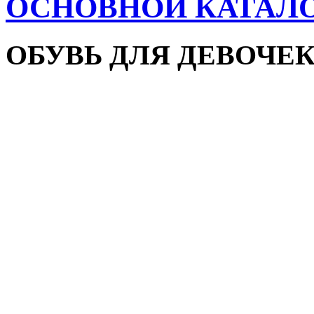
ОСНОВНОЙ КАТАЛ
ОБУВЬ ДЛЯ ДЕВОЧЕ
Пляжная обувь
Сандалии и босоножки
Кроссовки
Кеды и слипоны
Туфли и мокасины
Закрытые туфли
Демисезонная обувь
Резиновые сапоги
Зимняя обувь