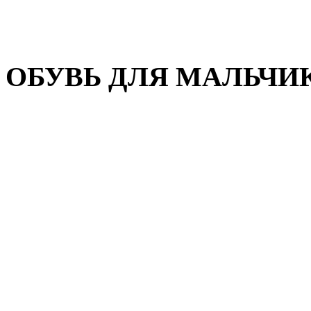
Домашняя обувь
Валенки
ОБУВЬ ДЛЯ МАЛЬЧИ
Пляжная обувь
Сандалии, открытые туфл
Кроссовки
Кеды и слипоны
Туфли и полуботинки
Демисезонная обувь
Резиновые сапоги
Зимняя обувь