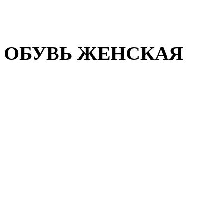
Домашняя обувь
Валенки
ОБУВЬ ЖЕНСКАЯ
Пляжная обувь
Летняя обувь
Кроссовки, кеды и слипон
Балетки и мокасины
Туфли на каблуке
Туфли на танкетке
Закрытые туфли
Демисезонная обувь