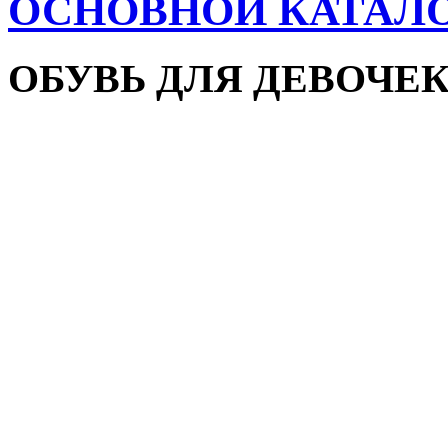
ОСНОВНОЙ КАТАЛ
ОБУВЬ ДЛЯ ДЕВОЧЕ
Пляжная обувь
Сандалии и босоножки
Кроссовки
Кеды и слипоны
Туфли и мокасины
Закрытые туфли
Демисезонная обувь
Резиновые сапоги
Зимняя обувь