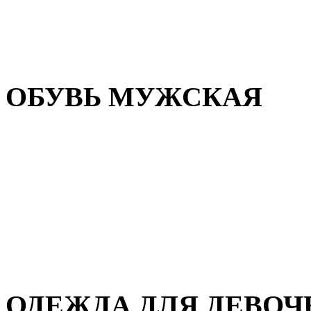
Резиновая обувь
Зимние сапоги и ботинки
Домашняя обувь
ОБУВЬ МУЖСКАЯ
Летняя обувь
Кеды и кроссовки
Полуботинки и мокасины
Демисезонная обувь
Зимняя обувь
Домашняя обувь
ОДЕЖДА ДЛЯ ДЕВОЧ