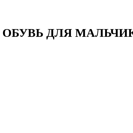
Домашняя обувь
Валенки
ОБУВЬ ДЛЯ МАЛЬЧИ
Пляжная обувь
Сандалии, открытые туфл
Кроссовки
Кеды и слипоны
Туфли и полуботинки
Демисезонная обувь
Резиновые сапоги
Зимняя обувь