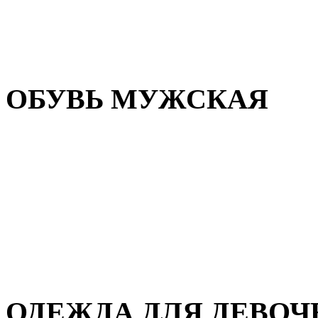
Резиновая обувь
Зимние сапоги и ботинки
Домашняя обувь
ОБУВЬ МУЖСКАЯ
Летняя обувь
Кеды и кроссовки
Полуботинки и мокасины
Демисезонная обувь
Зимняя обувь
Домашняя обувь
ОДЕЖДА ДЛЯ ДЕВОЧ