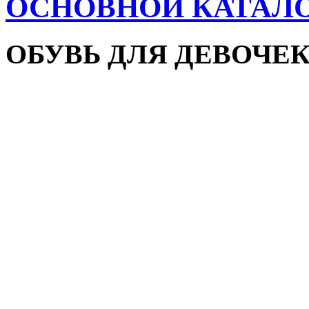
ОСНОВНОЙ КАТАЛ
ОБУВЬ ДЛЯ ДЕВОЧЕ
Пляжная обувь
Сандалии и босоножки
Кроссовки
Кеды и слипоны
Туфли и мокасины
Закрытые туфли
Демисезонная обувь
Резиновые сапоги
Зимняя обувь