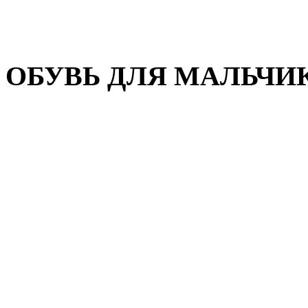
Домашняя обувь
Валенки
ОБУВЬ ДЛЯ МАЛЬЧИ
Пляжная обувь
Сандалии, открытые туфл
Кроссовки
Кеды и слипоны
Туфли и полуботинки
Демисезонная обувь
Резиновые сапоги
Зимняя обувь