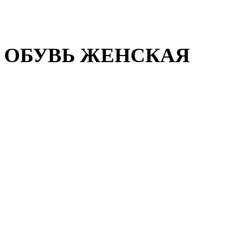
Домашняя обувь
Валенки
ОБУВЬ ЖЕНСКАЯ
Пляжная обувь
Летняя обувь
Кроссовки, кеды и слипон
Балетки и мокасины
Туфли на каблуке
Туфли на танкетке
Закрытые туфли
Демисезонная обувь