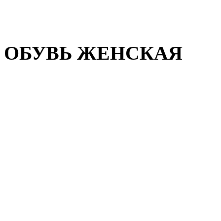
Домашняя обувь
Валенки
ОБУВЬ ЖЕНСКАЯ
Пляжная обувь
Летняя обувь
Кроссовки, кеды и слипон
Балетки и мокасины
Туфли на каблуке
Туфли на танкетке
Закрытые туфли
Демисезонная обувь