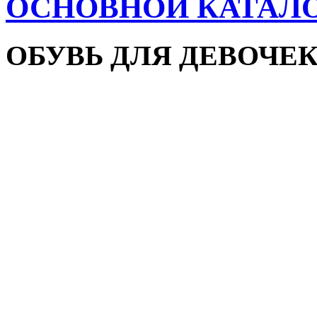
ОСНОВНОЙ КАТАЛ
ОБУВЬ ДЛЯ ДЕВОЧЕ
Пляжная обувь
Сандалии и босоножки
Кроссовки
Кеды и слипоны
Туфли и мокасины
Закрытые туфли
Демисезонная обувь
Резиновые сапоги
Зимняя обувь