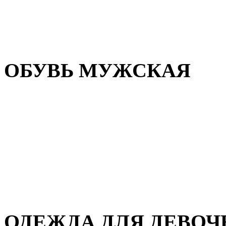
Резиновая обувь
Зимние сапоги и ботинки
Домашняя обувь
ОБУВЬ МУЖСКАЯ
Летняя обувь
Кеды и кроссовки
Полуботинки и мокасины
Демисезонная обувь
Зимняя обувь
Домашняя обувь
ОДЕЖДА ДЛЯ ДЕВОЧ