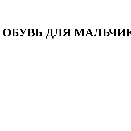
Домашняя обувь
Валенки
ОБУВЬ ДЛЯ МАЛЬЧИ
Пляжная обувь
Сандалии, открытые туфл
Кроссовки
Кеды и слипоны
Туфли и полуботинки
Демисезонная обувь
Резиновые сапоги
Зимняя обувь