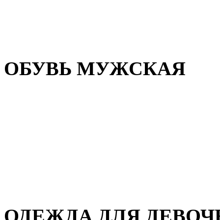
Резиновая обувь
Зимние сапоги и ботинки
Домашняя обувь
ОБУВЬ МУЖСКАЯ
Летняя обувь
Кеды и кроссовки
Полуботинки и мокасины
Демисезонная обувь
Зимняя обувь
Домашняя обувь
ОДЕЖДА ДЛЯ ДЕВОЧ