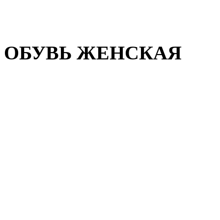
Домашняя обувь
Валенки
ОБУВЬ ЖЕНСКАЯ
Пляжная обувь
Летняя обувь
Кроссовки, кеды и слипон
Балетки и мокасины
Туфли на каблуке
Туфли на танкетке
Закрытые туфли
Демисезонная обувь