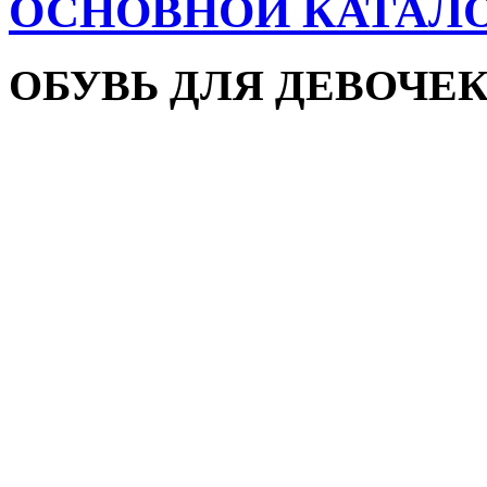
ОСНОВНОЙ КАТАЛ
ОБУВЬ ДЛЯ ДЕВОЧЕ
Пляжная обувь
Сандалии и босоножки
Кроссовки
Кеды и слипоны
Туфли и мокасины
Закрытые туфли
Демисезонная обувь
Резиновые сапоги
Зимняя обувь