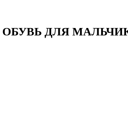
Домашняя обувь
Валенки
ОБУВЬ ДЛЯ МАЛЬЧИ
Пляжная обувь
Сандалии, открытые туфл
Кроссовки
Кеды и слипоны
Туфли и полуботинки
Демисезонная обувь
Резиновые сапоги
Зимняя обувь