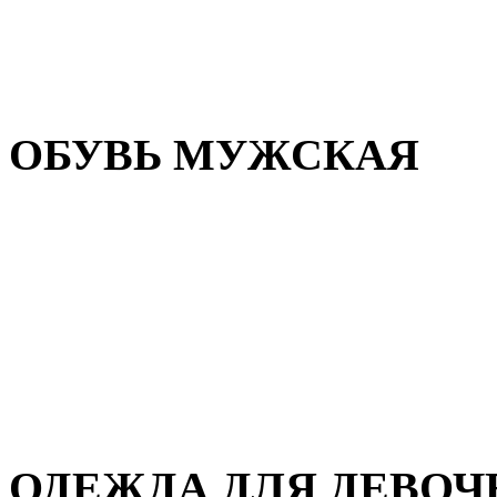
Резиновая обувь
Зимние сапоги и ботинки
Домашняя обувь
ОБУВЬ МУЖСКАЯ
Летняя обувь
Кеды и кроссовки
Полуботинки и мокасины
Демисезонная обувь
Зимняя обувь
Домашняя обувь
ОДЕЖДА ДЛЯ ДЕВОЧ