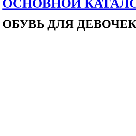
ОСНОВНОЙ КАТАЛ
ОБУВЬ ДЛЯ ДЕВОЧЕ
Пляжная обувь
Сандалии и босоножки
Кроссовки
Кеды и слипоны
Туфли и мокасины
Закрытые туфли
Демисезонная обувь
Резиновые сапоги
Зимняя обувь