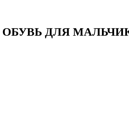
Домашняя обувь
Валенки
ОБУВЬ ДЛЯ МАЛЬЧИ
Пляжная обувь
Сандалии, открытые туфл
Кроссовки
Кеды и слипоны
Туфли и полуботинки
Демисезонная обувь
Резиновые сапоги
Зимняя обувь