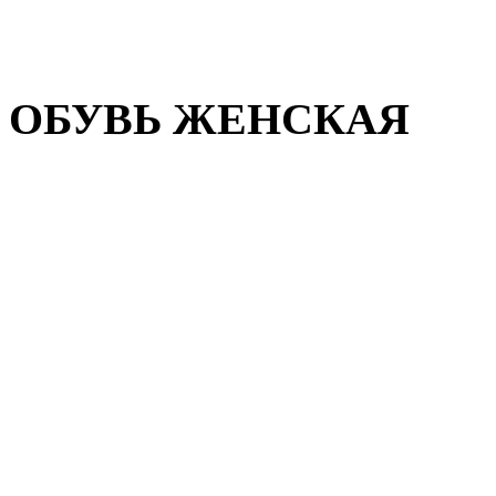
Домашняя обувь
Валенки
ОБУВЬ ЖЕНСКАЯ
Пляжная обувь
Летняя обувь
Кроссовки, кеды и слипон
Балетки и мокасины
Туфли на каблуке
Туфли на танкетке
Закрытые туфли
Демисезонная обувь